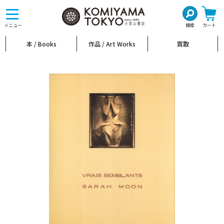
toggle
navigation
メニュー
検索
カート
本 / Books
作品 / Art Works
買取