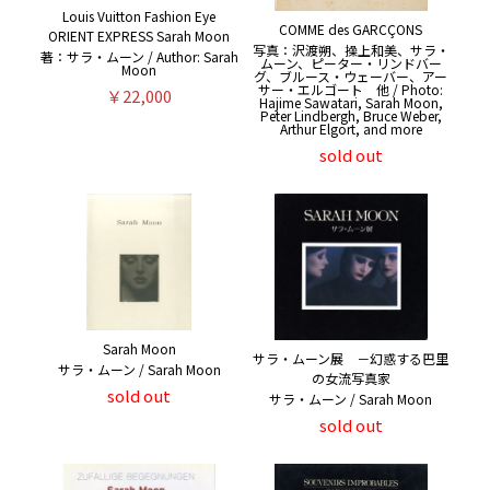
Louis Vuitton Fashion Eye
COMME des GARCÇONS
ORIENT EXPRESS Sarah Moon
写真：沢渡朔、操上和美、サラ・
著：サラ・ムーン / Author: Sarah
ムーン、ピーター・リンドバー
Moon
グ、ブルース・ウェーバー、アー
サー・エルゴート 他 / Photo:
￥22,000
Hajime Sawatari, Sarah Moon,
Peter Lindbergh, Bruce Weber,
Arthur Elgort, and more
sold out
Sarah Moon
サラ・ムーン展 －幻惑する巴里
サラ・ムーン / Sarah Moon
の女流写真家
sold out
サラ・ムーン / Sarah Moon
sold out