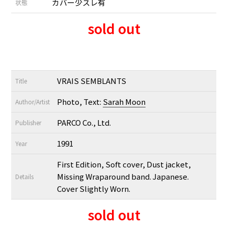
カバー少スレ有
状態
sold out
VRAIS SEMBLANTS
Title
Photo, Text:
Sarah Moon
Author/Artist
PARCO Co., Ltd.
Publisher
1991
Year
First Edition, Soft cover, Dust jacket,
Missing Wraparound band. Japanese.
Details
Cover Slightly Worn.
sold out