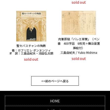
sold out
肉筆原稿「バレエ草案」（ペン
書 400字詰 6枚完＋舞台装置
聖セバスチャンの殉教
挿絵付）
著：ガブリエレ ダンヌンツィ
三島由紀夫 / Yukio Mishima
オ 訳：三島由紀夫・池田弘太朗
sold out
sold out
<<前のページへ戻る
HOME