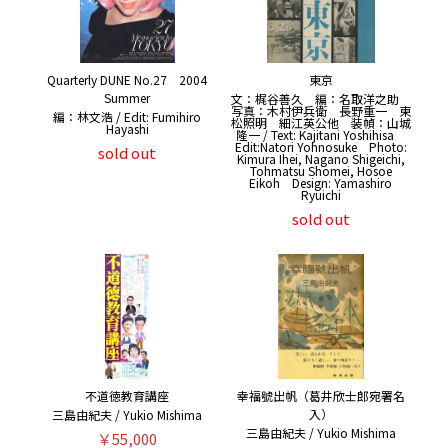
Quarterly DUNE No.27 2004
東京
Summer
文：梶谷善久 編：名取洋之助
写真：木村伊兵衛 長野重一 東
編：林文浩 / Edit: Fumihiro
松照明 細江英公他 装幀：山城
Hayashi
隆一 / Text: Kajitani Yoshihisa
Edit:Natori Yohnosuke Photo:
sold out
Kimura Ihei, Nagano Shigeichi,
Tohmatsu Shomei, Hosoe
Eikoh Design: Yamashiro
Ryuichi
sold out
不道徳教育講座
幸福號出帆（葛井欣士郎宛署名
入）
三島由紀夫 / Yukio Mishima
三島由紀夫 / Yukio Mishima
￥55,000