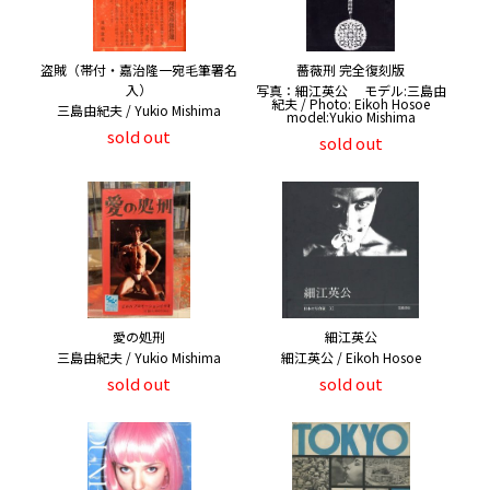
盗賊（帯付・嘉治隆一宛毛筆署名
薔薇刑 完全復刻版
入）
写真：細江英公 モデル:三島由
紀夫 / Photo: Eikoh Hosoe
三島由紀夫 / Yukio Mishima
model:Yukio Mishima
sold out
sold out
愛の処刑
細江英公
三島由紀夫 / Yukio Mishima
細江英公 / Eikoh Hosoe
sold out
sold out