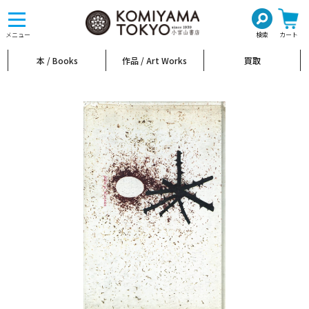
toggle
navigation
メニュー
検索
カート
本 / Books
作品 / Art Works
買取