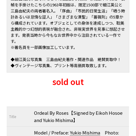
幀を手掛けたこちらの1963年初版は、限定1500部で細江英公と
三島由紀夫の両者署名入。「序曲」「市民的日常生活」「哂う時
計あるいは怠惰な証人」「さまざまな瀆聖」「薔薇刑」の5章か
ら構成されています。オブジェとしての身体を達成しつつ、耽美
主義的かつ幻想的表現が融合され、非現実世界を見事に想起させ
ます。発表当時から今もなお世界中から注目されている一作で
す。
※署名頁を一部画像加工しています。
◆細江英公写真集 三島由紀夫著作・関連作品 絶賛買取中！
◆ヴィンテージ写真集、プリント等高価買取致します。
sold out
Ordeal By Roses【Signed by Eikoh Hosoe
Title
and Yukio Mishima】
Model / Preface:
Yukio Mishima
Photo: