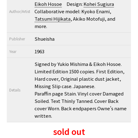
Eikoh Hosoe
Design:
Kohei Sugiura
Collaborative model: Kyoko Enami,
Author/Artist
Tatsumi Hijikata
, Akiko Motofuji, and
more.
Shueisha
Publisher
1963
Year
Signed by Yukio Mishima & Eikoh Hosoe.
Limited Edition 1500 copies. First Edition,
Hard cover, Original plastic dust jacket,
Missing Slip case. Japanese.
Details
Paraffin page Stain. Vinyl cover Damaged
Soiled. Text Thinly Tanned. Cover Back
cover Worn. Back endpapers Owne’s name
written.
sold out