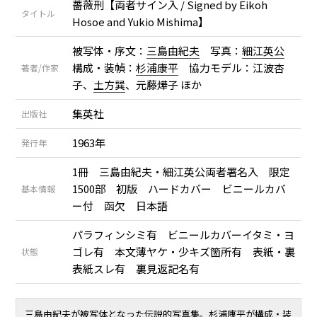
薔薇刑【両者サイン入 / Signed by Eikoh
タイトル
Hosoe and Yukio Mishima】
被写体・序文：
三島由紀夫
写真：
細江英公
構成・装幀：
杉浦康平
協力モデル：江波杏
著者/作家
子、
土方巽
、元藤燁子 ほか
集英社
出版社
1963年
発行年
1冊 三島由紀夫・細江英公両者署名入 限定
1500部 初版 ハードカバー ビニールカバ
基本情報
ー付 函欠 日本語
パラフィンシミ有 ビニールカバーイタミ・ヨ
ゴレ有 本文薄ヤケ・少キズ箇所有 表紙・裏
状態
表紙スレ有 裏見返記名有
三島由紀夫が被写体となった伝説的写真集。杉浦康平が構成・装