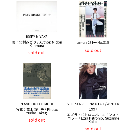
ISSEY MIYAKE
著：北村みどり / Author: Midori
an•an 2月号 No.319
Kitamura
sold out
sold out
IN AND OUT OF MODE
SELF SERVICE No.6 FALL/WINTER
1997
写真：高木由利子 / Photo:
Yuriko Takagi
エズラ・ペトロニオ、スザンヌ・
コラー / Ezra Petronio, Suzanne
sold out
Koller
sold out