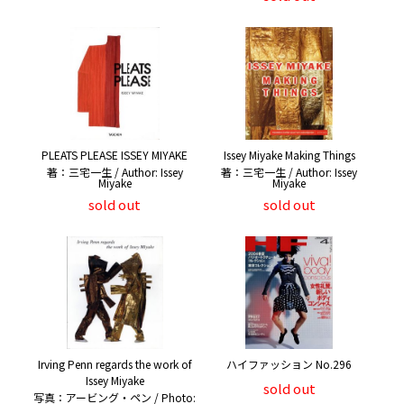
PLEATS PLEASE ISSEY MIYAKE
Issey Miyake Making Things
著：三宅一生 / Author: Issey
著：三宅一生 / Author: Issey
Miyake
Miyake
sold out
sold out
Irving Penn regards the work of
ハイファッション No.296
Issey Miyake
sold out
写真：アービング・ペン / Photo: