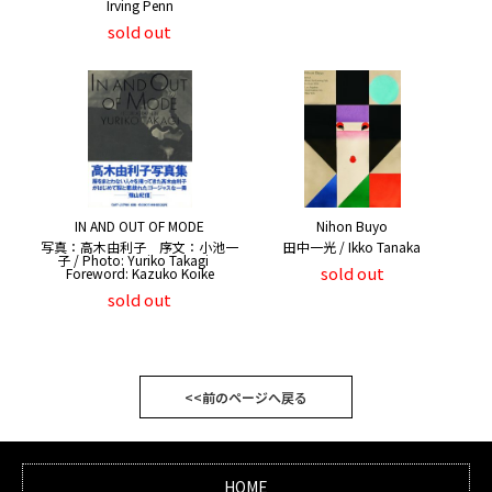
Irving Penn
sold out
IN AND OUT OF MODE
Nihon Buyo
写真：高木由利子 序文：小池一
田中一光 / Ikko Tanaka
子 / Photo: Yuriko Takagi
sold out
Foreword: Kazuko Koike
sold out
<<前のページへ戻る
HOME