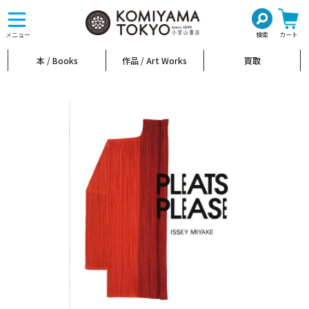
toggle
navigation
メニュー
検索
カート
本 / Books
作品 / Art Works
買取