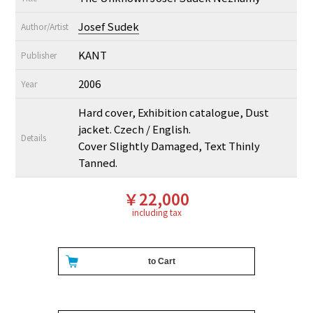
Josef Sudek
Author/Artist
KANT
Publisher
2006
Year
Hard cover, Exhibition catalogue, Dust
jacket. Czech / English.
Details
Cover Slightly Damaged, Text Thinly
Tanned.
￥22,000
including tax