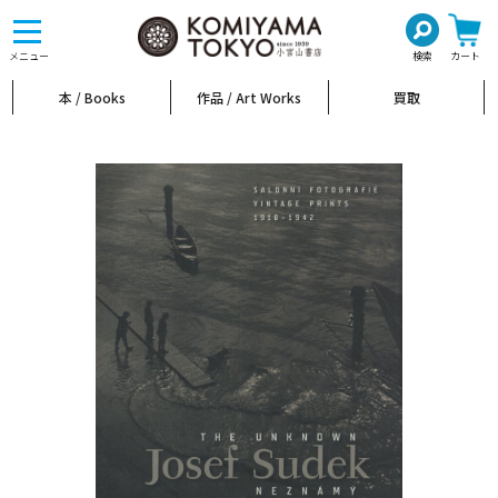
toggle
navigation
メニュー
検索
カート
本 / Books
作品 / Art Works
買取