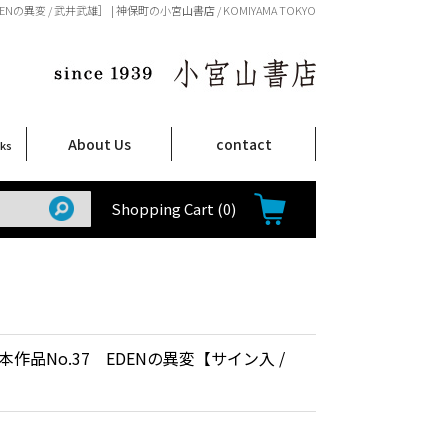
の異変 / 武井武雄］ | 神保町の小宮山書店 / KOMIYAMA TOKYO
About Us
contact
oks
店舗案内
ご注文について
特定商取引法に関する表示
プライバシーポリシー
ム
取
て
て
て
Shop Infomation
How to Order
Shopping Cart
(0)
作品No.37 EDENの異変【サイン入 /