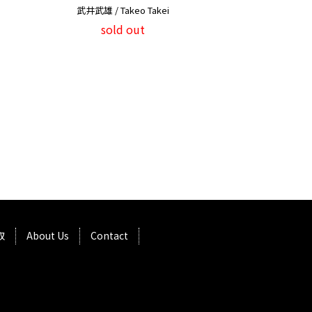
武井武雄 / Takeo Takei
sold out
取
About Us
Contact