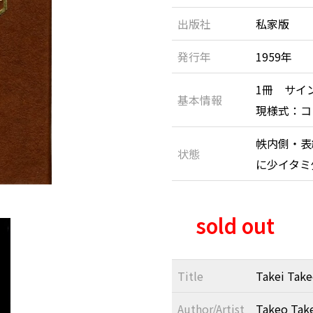
出版社
私家版
発行年
1959年
1冊 サイ
基本情報
現様式：コロタ
帙内側・表
状態
に少イタ
sold out
Title
Takei Take
Author/Artist
Takeo Tak