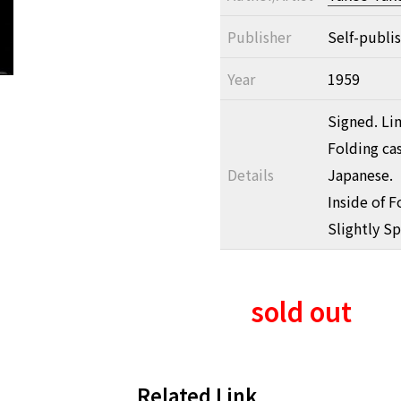
Publisher
Self-publi
Year
1959
Signed. Li
Folding cas
Details
Japanese.
Inside of F
Slightly S
sold out
Related Link