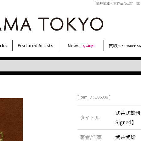
［武井武雄刊本作品No.37 EDEN
rks
Featured Artists
News
買取
7/24up!
/ Sell Your Bo
ィー
ート
ス
orks
稲嶺啓一(東風終)
村田言恵
丸岡和吾
Rico Casella
キム・ロートン
菅谷晋一
柴田亜美
内藤啓介
CHRIS
北島敬三
内藤ルネ
林月光
佐伯俊男
三島剛
COOKIE
秋赤音
春川ナミオ
天野タケル
三島由紀夫
二本木里美
大西洋介
森山大道
須藤昌人
横尾忠則
大類信
新着・おすすめ商品
フェア・イベント情報
お店からのお知らせ
買取ブログ
買取専用フォー
古書 / 古本の買
美術品の買取
出張買取につい
宅配買取につい
店頭買取につい
よくある質問
9/7up!
6/1up!
7/24up!
 ART LABEL
Keiichi Inamine(kochishun)
Kotoe Murata
Kazumichi Maruoka
(Babybrush)
Kim Laughton
Shinichi Sugaya
Ami Shibata
Keisuke Naito
CHRIS
Keizo Kitajima
Rune Naito
Gekko Hayashi
Toshio Saeki
Go Mishima
野性爆弾くっきー！
AKIAKANE
Namio Harukawa
TAKERU AMANO
Yukio Mishima
Satomi Nihongi
Yosuke Onishi
Daido Moriyama
Masato Sudo
Tadanori Yokoo
Makoto Ohrui
[ Item ID : 106938 ]
武井武雄刊本
タイトル
Signed】
著者/作家
武井武雄