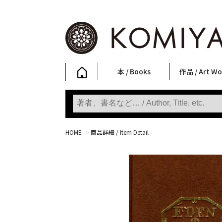
本 / Books
作品 / Art Wo
写真集
ファッション
アート / 美術
文学・人文
日本文化
新刊
SALE
フォトグラフ
ポスター
ストリートア
立体・その他
アートワーク
Primary Artw
版画
Photobooks
Fashion
Art
Literature & Humanities
Japanese Culture
New Books
SALE
Photography
Posters
Street Art
Sculptures / etc
Art Works
KOMIYAMA TOKYO
Prints
HOME
>
商品詳細 / Item Detail