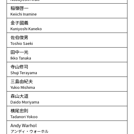
稲嶺啓一
Keiichi Inamine
金子國義
Kuniyoshi Kaneko
佐伯俊男
Toshio Saeki
田中一光
Ikko Tanaka
寺山修司
Shuji Terayama
三島由紀夫
Yukio Mishima
森山大道
Daido Moriyama
横尾忠則
Tadanori Yokoo
Andy Warhol
アンディ・ウォーホル