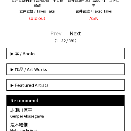
武井武雄刊本作品No.48 宇宙裁
武井武雄刊本作品No.41 ストロ
縫師
王
武井武雄 / Takeo Takei
武井武雄 / Takeo Takei
sold out
ASK
Prev
Next
（1 - 32 / 391）
本 / Books
作品 / Art Works
Featured Artists
Recommend
赤瀬川原平
Genpei Akasegawa
荒木経惟
Nobuyoshi Araki