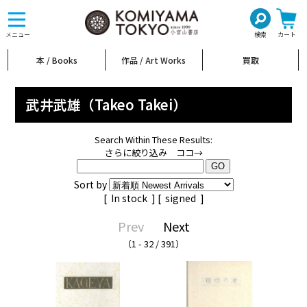
toggle
navigation
メニュー
検索
カート
本 / Books
作品 / Art Works
買取
武井武雄（Takeo Takei）
Search Within These Results:
さらに絞り込み ココ→
Sort by
[
In stock
] [
signed
]
Prev
Next
（1 - 32 / 391）