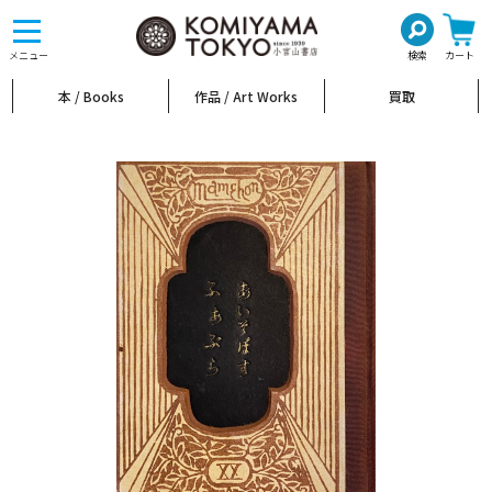
toggle
navigation
メニュー
検索
カート
本 / Books
作品 / Art Works
買取