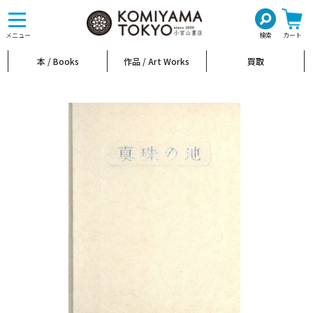
toggle
navigation
メニュー
検索
カート
本 / Books
作品 / Art Works
買取