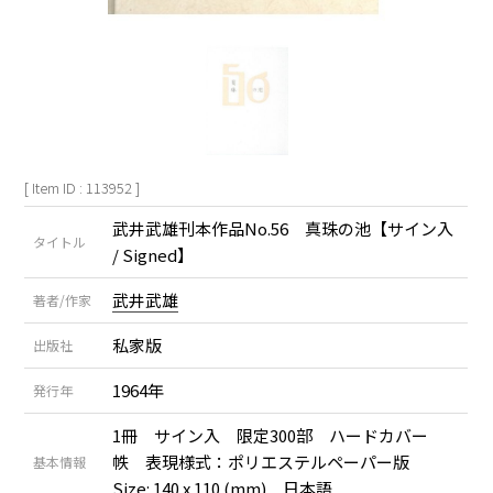
[ Item ID : 113952 ]
武井武雄刊本作品No.56 真珠の池【サイン入
タイトル
/ Signed】
武井武雄
著者/作家
私家版
出版社
1964年
発行年
1冊 サイン入 限定300部 ハードカバー
帙 表現様式：ポリエステルペーパー版
基本情報
Size: 140 x 110 (mm) 日本語