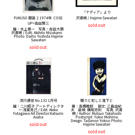
「ナディア」より
沢渡朔 / Hajime Sawatari
FUKUSO 服装 2 1974年. COSE
UP=高田賢三
sold out
編：水上晃一 写真：吉田大朋
沢渡朔 / Edit: Akihito Mizukami
Photo: Daiho Yoshida Hajime
Sawatari
sold out
流行通信 No.132 1月号
眠りと犯しと落下と
編：二川昭子 アートディレクタ
著：高橋睦郎 跋文: 三島由紀
ー:浅葉克己 / Edit: Akiko
夫 装幀: 横尾忠則 写真: 沢渡
Futagawa Art Director:Katsumi
朔 / Author: Mutsuo Takahashi
Asaba
Postscript: Yukio Mishima
Design: Tadanori Yokoo Photo:
sold out
Hajime Sawatari
sold out