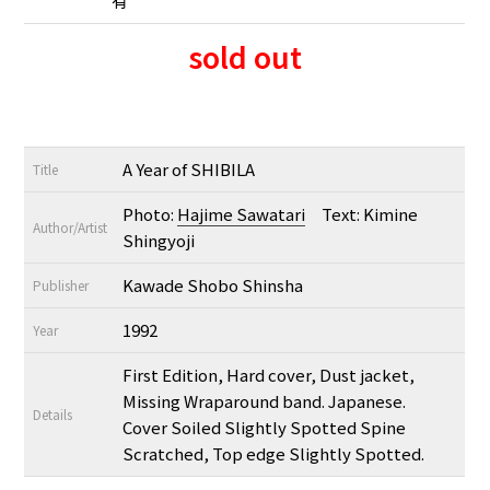
有
sold out
A Year of SHIBILA
Title
Photo:
Hajime Sawatari
Text: Kimine
Author/Artist
Shingyoji
Kawade Shobo Shinsha
Publisher
1992
Year
First Edition, Hard cover, Dust jacket,
Missing Wraparound band. Japanese.
Details
Cover Soiled Slightly Spotted Spine
Scratched, Top edge Slightly Spotted.