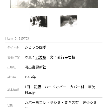
[ Item ID : 115703 ]
シビラの四季
タイトル
写真：
沢渡朔
文：眞行寺君枝
著者/作家
河出書房新社
出版社
1992年
発行年
1冊 初版 ハードカバー カバー付 帯欠
基本情報
日本語
カバーヨゴレ・少シミ・背キズ有 天少シミ
状態