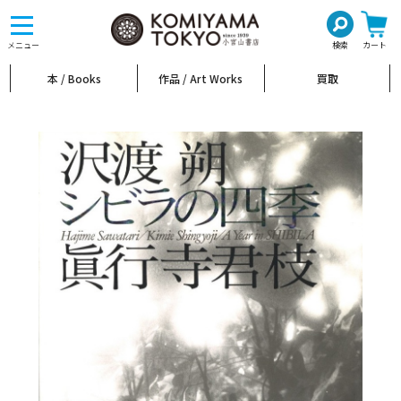
toggle
navigation
メニュー
検索
カート
本 / Books
作品 / Art Works
買取