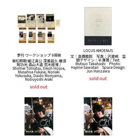
LOCUS AMOENUS
季刊 ワークショップ 8冊揃
文：高橋睦郎 写真：沢渡朔 空
間デザイン：半澤潤 / Text:
東松照明 細江英公 深瀬昌久 横須
Mutsuo Takahashi Photo:
賀功光 森山大道 荒木経惟 /
Hajime Sawatari Space Design:
Shōmei Tōmatsu, Eikoh Hosoe,
Jun Hanzawa
Masahisa Fukase, Noriaki
Yokosuka, Daido Moriyama,
sold out
Nobuyoshi Araki
sold out