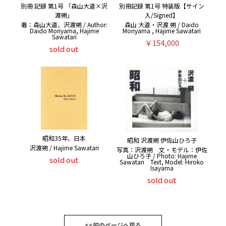
別冊 記録 第1号 「森山大道×沢
別冊記録 第1号 特装版【サイン
渡朔」
入/Signed】
著：森山大道、沢渡朔 / Author:
森山 大道・沢渡 朔 / Daido
Daido Moriyama, Hajime
Moriyama , Hajime Sawatari
Sawatari
￥154,000
sold out
昭和35年、日本
昭和 沢渡朔 伊佐山ひろ子
沢渡朔 / Hajime Sawatari
写真：沢渡朔 文・モデル：伊佐
山ひろ子 / Photo: Hajime
sold out
Sawatari Text, Model: Hiroko
Isayama
sold out
<<前のページへ戻る