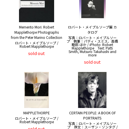
Memento Mori: Robert
ロバート・メイプルソープ展 カ
Mapplethorpe Photographs
タログ
from the Peter Marino Collection
写真：ロバート・メイプルソー
プ 執筆：パティ・スミス、高橋
ロバート・メイプルソープ /
睦郎 ほか / iPhoto: Robert
Robert Mapplethorpe
Mapplethorpe Text: Patti
Smith, Mutsuro Takahashi and
sold out
more
sold out
MAPPLETHORPE
CERTAIN PEOPLE: A BOOK OF
PORTRAITS
ロバート・メイプルソープ /
Robert Mapplethorpe
写真：ロバート・メイプルソー
プ 序文：スーザン・ソンタグ /
sold out