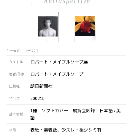
[ Item ID : 115922 ]
ロバート・メイプルソープ展
タイトル
ロバート・メイプルソープ
著者/作家
朝日新聞社
出版社
2002年
発行年
1冊 ソフトカバー 展覧会図録 日本語 / 英
基本情報
語
表紙・裏表紙、少スレ・極少シミ有
状態