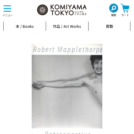
toggle
navigation
メニュー
検索
カート
本 / Books
作品 / Art Works
買取