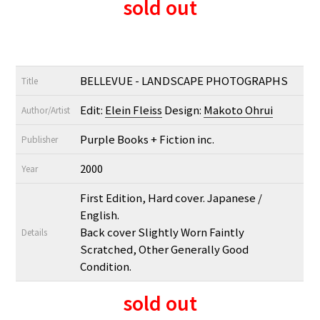
sold out
BELLEVUE - LANDSCAPE PHOTOGRAPHS
Title
Edit:
Elein Fleiss
Design:
Makoto Ohrui
Author/Artist
Purple Books + Fiction inc.
Publisher
2000
Year
First Edition, Hard cover. Japanese /
English.
Back cover Slightly Worn Faintly
Details
Scratched, Other Generally Good
Condition.
sold out