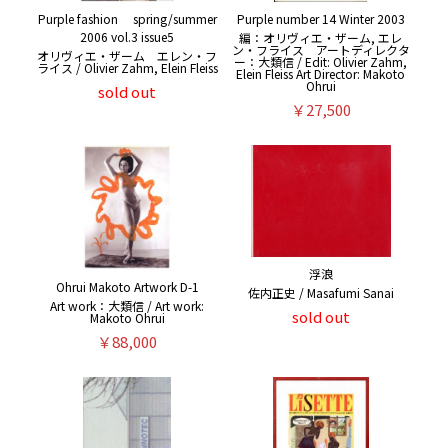
Purple fashion spring/summer
Purple number 14 Winter 2003
2006 vol.3 issue5
編：オリヴィエ・ザーム, エレ
ン・フライス アートディレクタ
オリヴィエ・ザーム エレン・フ
ー：大類信 / Edit: Olivier Zahm,
ライス / Olivier Zahm, Elein Fleiss
Elein Fleiss Art Director: Makoto
Ohrui
sold out
￥27,500
浮浪
Ohrui Makoto Artwork D-1
佐内正史 / Masafumi Sanai
Art work：大類信 / Art work:
sold out
Makoto Ohrui
￥88,000