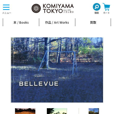
toggle
navigation
メニュー
検索
カート
本 / Books
作品 / Art Works
買取