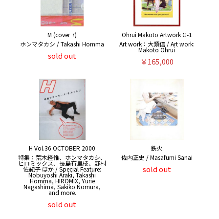
M (cover 7)
Ohrui Makoto Artwork G-1
ホンマタカシ / Takashi Homma
Art work：大類信 / Art work:
Makoto Ohrui
sold out
￥165,000
H Vol.36 OCTOBER 2000
鉄火
特集：荒木経惟、ホンマタカシ、
佐内正史 / Masafumi Sanai
ヒロミックス、長島有里枝、野村
sold out
佐紀子 ほか / Special Feature:
Nobuyoshi Araki, Takashi
Homma, HIROMIX, Yurie
Nagashima, Sakiko Nomura,
and more.
sold out