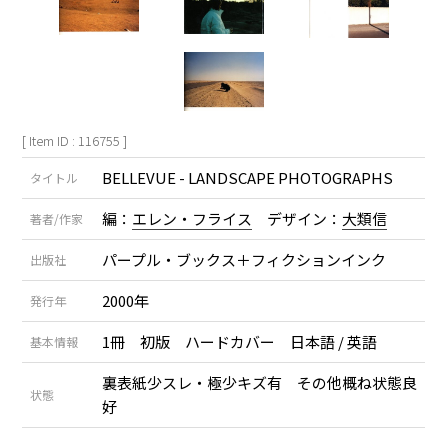
[ Item ID : 116755 ]
BELLEVUE - LANDSCAPE PHOTOGRAPHS
タイトル
編：
エレン・フライス
デザイン：
大類信
著者/作家
パープル・ブックス＋フィクションインク
出版社
2000年
発行年
1冊 初版 ハードカバー 日本語 / 英語
基本情報
裏表紙少スレ・極少キズ有 その他概ね状態良
状態
好