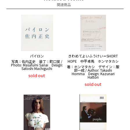
関連商品
パイロン
きわめてよいふうけい＝SHORT
HOPE 中平卓馬 ホンマタカシ
写真：佐内正史 装丁：町口覚 /
Photo: Masafumi Sanai Design:
著：ホンマタカシ デザイン：服
Satoshi Machiguchi
部一成 / Author: Takashi
Homma Design: Kazunari
sold out
Hattori
sold out