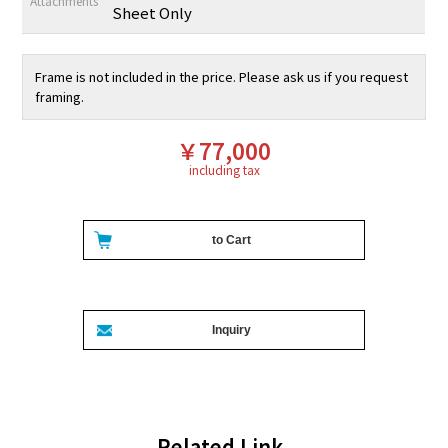
Attachments
Sheet Only
Frame is not included in the price. Please ask us if you request
framing.
￥77,000
including tax
Related Link