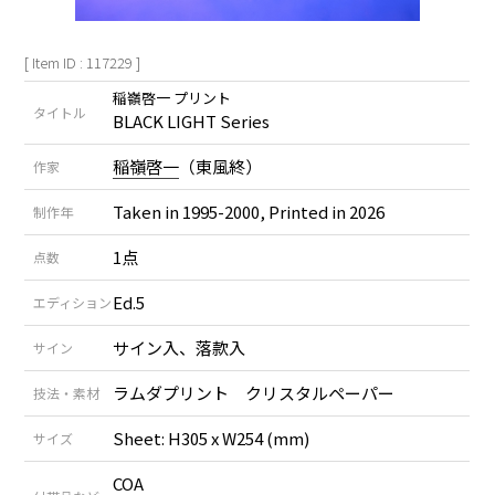
[ Item ID : 117229 ]
稲嶺啓一 プリント
タイトル
BLACK LIGHT Series
稲嶺啓一
（東風終）
作家
Taken in 1995-2000, Printed in 2026
制作年
1点
点数
Ed.5
エディション
サイン入、落款入
サイン
ラムダプリント クリスタルペーパー
技法・素材
Sheet: H305 x W254 (mm)
サイズ
COA