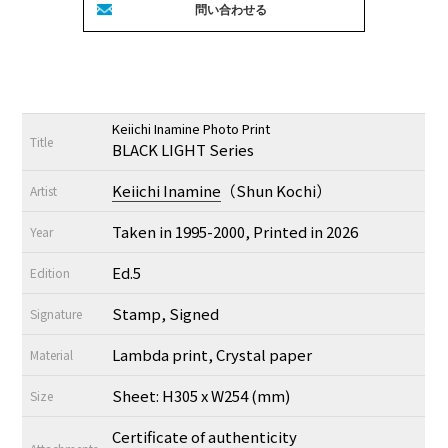
Keiichi Inamine Photo Print
Title
BLACK LIGHT Series
Keiichi Inamine
（Shun Kochi）
Artist
Taken in 1995-2000, Printed in 2026
Year
Ed.5
Edition
Stamp, Signed
Signature
Lambda print, Crystal paper
Material
Sheet: H305 x W254 (mm)
Size
Certificate of authenticity