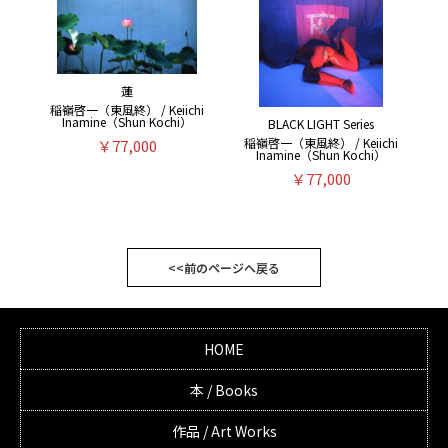
蓮
稲嶺啓一（東風終） / Keiichi
Inamine（Shun Kochi）
BLACK LIGHT Series
稲嶺啓一（東風終） / Keiichi
￥77,000
Inamine（Shun Kochi）
￥77,000
<<前のページへ戻る
HOME
本 / Books
作品 / Art Works