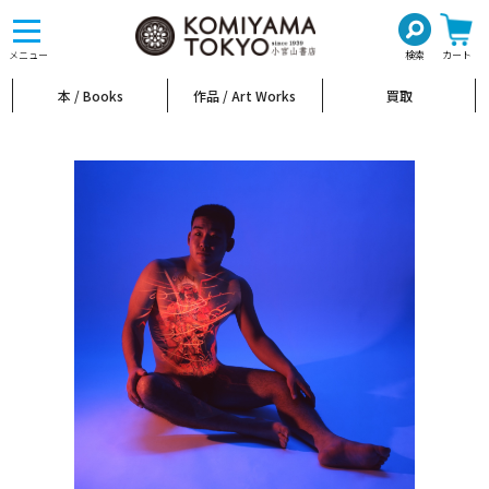
toggle
navigation
メニュー
検索
カート
本 / Books
作品 / Art Works
買取