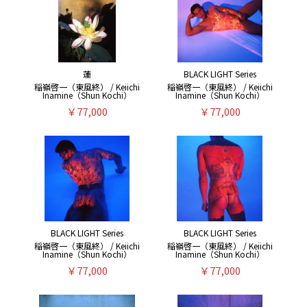
蓮
BLACK LIGHT Series
稲嶺啓一（東風終） / Keiichi
稲嶺啓一（東風終） / Keiichi
Inamine（Shun Kochi）
Inamine（Shun Kochi）
￥77,000
￥77,000
BLACK LIGHT Series
BLACK LIGHT Series
稲嶺啓一（東風終） / Keiichi
稲嶺啓一（東風終） / Keiichi
Inamine（Shun Kochi）
Inamine（Shun Kochi）
￥77,000
￥77,000