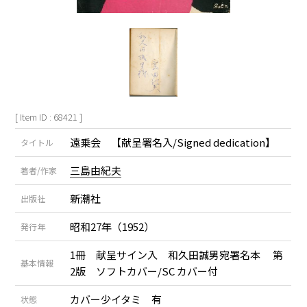
[ Item ID : 68421 ]
遠乗会 【献呈署名入/Signed dedication】
タイトル
三島由紀夫
著者/作家
新潮社
出版社
昭和27年（1952）
発行年
1冊 献呈サイン入 和久田誠男宛署名本 第
基本情報
2版 ソフトカバー/SC カバー付
カバー少イタミ 有
状態