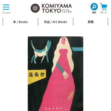
toggle
navigation
メニュー
検索
カート
本 / Books
作品 / Art Works
買取