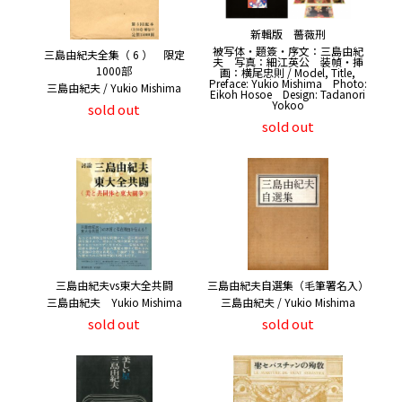
新輯版 薔薇刑
被写体・題簽・序文：三島由紀
三島由紀夫全集（ 6 ） 限定
夫 写真：細江英公 装幀・挿
1000部
画：横尾忠則 / Model, Title,
Preface: Yukio Mishima Photo:
三島由紀夫 / Yukio Mishima
Eikoh Hosoe Design: Tadanori
Yokoo
sold out
sold out
三島由紀夫vs東大全共闘
三島由紀夫自選集（毛筆署名入）
三島由紀夫 Yukio Mishima
三島由紀夫 / Yukio Mishima
sold out
sold out