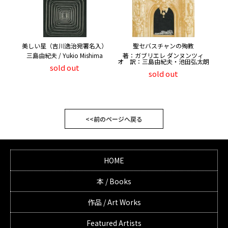
美しい星（吉川逸治宛署名入）
聖セバスチャンの殉教
三島由紀夫 / Yukio Mishima
著：ガブリエレ ダンヌンツィ
オ 訳：三島由紀夫・池田弘太朗
sold out
sold out
<<前のページへ戻る
HOME
本 / Books
作品 / Art Works
Featured Artists