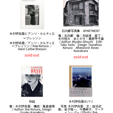
石内都写真集 APARTMENT
木村伊兵衛とアンリ・カルティエ
著：石内都 編：矢田卓 装丁：
＝ブレッソン
木村恒久 あとがき：桑原甲子雄
/ Author: Miyako Ishiuchi Edit:
木村伊兵衛／アンリ・カルティエ
Taku Yada Design: Tsunehisa
＝ブレッソン / Ihee Kimura ／
Kimura Afterword: Kineo
Henri Cartier Bresson
Kuwabara
sold out
sold out
秋田
木村伊兵衛のパリ
著：木村伊兵衛 構成：亀倉雄策
写真: 木村伊兵衛 文：田沼武
/ Author: Ihei Kimura, Design:
能、金子隆一、今橋映子、マーテ
Yusaku Kamekura
ィン・パー / Photo: Ihei