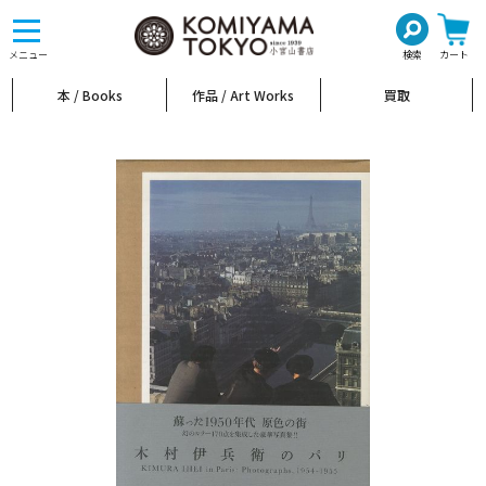
toggle
navigation
メニュー
検索
カート
本 / Books
作品 / Art Works
買取