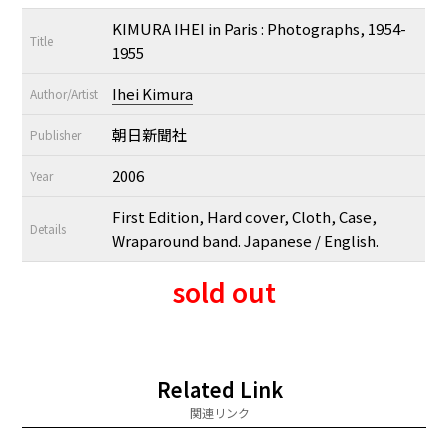
KIMURA IHEI in Paris : Photographs, 1954-
Title
1955
Ihei Kimura
Author/Artist
朝日新聞社
Publisher
2006
Year
First Edition, Hard cover, Cloth, Case,
Details
Wraparound band. Japanese / English.
sold out
Related Link
関連リンク