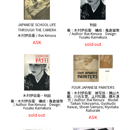
JAPANESE SCHOOL LIFE
秋田
THROUGH THE CAMERA
著：木村伊兵衛 構成：亀倉雄策
/ Author: Ihei Kimura Design:
木村伊兵衛 / Ihei Kimura
Yusaku Kamekura
ASK
sold out
FOUR JAPANESE PAINTERS
著：木村伊兵衛 被写体：横山大
木村伊兵衛・秋田
観、川合玉堂、上村松園、鏑木清
方 / Author: Ihei Kimura Model:
著：木村伊兵衛 構成：亀倉雄策
Taikan Yokoyama, Gyokudo
/ Author: Ihei Kimura Design:
Kawai, Shoen Uemura, Kiyotaka
Yusaku Kamekura
Kaburaki
sold out
ASK