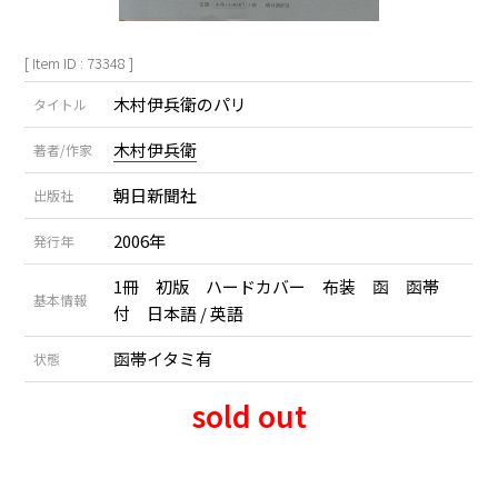
[ Item ID : 73348 ]
木村伊兵衛のパリ
タイトル
木村伊兵衛
著者/作家
朝日新聞社
出版社
2006年
発行年
1冊 初版 ハードカバー 布装 函 函帯
基本情報
付 日本語 / 英語
函帯イタミ有
状態
sold out