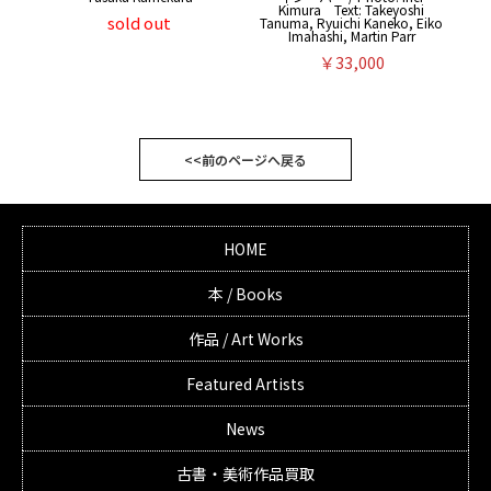
Kimura Text: Takeyoshi
sold out
Tanuma, Ryuichi Kaneko, Eiko
Imahashi, Martin Parr
￥33,000
<<前のページへ戻る
HOME
本 / Books
作品 / Art Works
Featured Artists
News
古書・美術作品買取