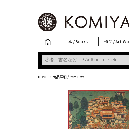
本 / Books
作品 / Art Wo
写真集
ファッション
アート / 美術
文学・人文
日本文化
新刊
SALE
フォトグラフ
ポスター
ストリートア
立体・その他
アートワーク
Primary Artw
版画
Photobooks
Fashion
Art
Literature & Humanities
Japanese Culture
New Books
SALE
Photography
Posters
Street Art
Sculptures / etc
Art Works
KOMIYAMA TOKYO
Prints
HOME
>
商品詳細 / Item Detail