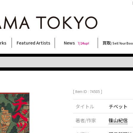
［
rks
Featured Artists
News
買取
7/24up!
/ Sell Your Bo
ィー
ート
ス
orks
稲嶺啓一(東風終)
村田言恵
丸岡和吾
Rico Casella
キム・ロートン
菅谷晋一
柴田亜美
内藤啓介
CHRIS
二本木里美
三島由紀夫
大類信
佐伯俊男
林月光
大西洋介
COOKIE
内藤ルネ
須藤昌人
天野タケル
横尾忠則
森山大道
秋赤音
三島剛
春川ナミオ
北島敬三
新着・おすすめ商品
フェア・イベント情報
お店からのお知らせ
買取ブログ
買取専用フォー
古書 / 古本の買
美術品の買取
出張買取につい
宅配買取につい
店頭買取につい
よくある質問
9/7up!
6/1up!
7/24up!
 ART LABEL
Keiichi Inamine(kochishun)
Kotoe Murata
Kazumichi Maruoka
(Babybrush)
Kim Laughton
Shinichi Sugaya
Ami Shibata
Keisuke Naito
CHRIS
Satomi Nihongi
Yukio Mishima
Makoto Ohrui
Toshio Saeki
Gekko Hayashi
Yosuke Onishi
野性爆弾くっきー！
Rune Naito
Masato Sudo
TAKERU AMANO
Tadanori Yokoo
Daido Moriyama
AKIAKANE
Go Mishima
Namio Harukawa
Keizo Kitajima
[ Item ID : 74585 ]
タイトル
チベット
著者/作家
篠山紀信