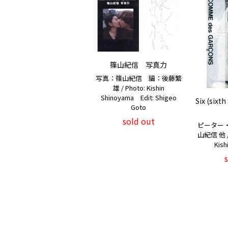
篠山紀信 写真力
写真：篠山紀信 編：後藤繁
雄 / Photo: Kishin
Shinoyama Edit: Shigeo
Six (sixt
Goto
sold out
ピーター
山紀信 他 / 
Kish