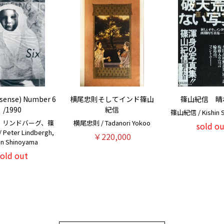
h sense) Number 6
横尾忠則そしてインド篠山
篠山紀信 晴
/1990
紀信
篠山紀信 / Kishin 
・リンドバーグ、篠
横尾忠則 / Tadanori Yokoo
sold ou
Peter Lindbergh,
￥220,000
in Shinoyama
sold out