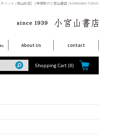
チベット / 篠山紀信］ | 神保町の小宮山書店 / KOMIYAMA TOKYO
About Us
contact
oks
店舗案内
ご注文について
特定商取引法に関する表示
プライバシーポリシー
ム
取
て
て
て
Shop Infomation
How to Order
Shopping Cart
(0)