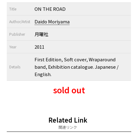
ON THE ROAD
Title
Daido Moriyama
Author/Artist
月曜社
Publisher
2011
Year
First Edition, Soft cover, Wraparound
band, Exhibition catalogue. Japanese /
Details
English.
sold out
Related Link
関連リンク