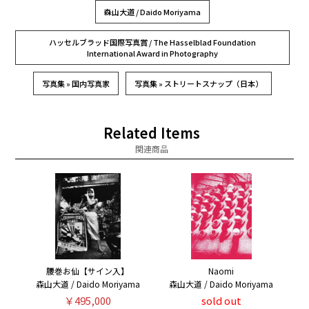
森山大道 / Daido Moriyama
ハッセルブラッド国際写真賞 / The Hasselblad Foundation
International Award in Photography
写真集 » 国内写真家
写真集 » ストリートスナップ（日本）
Related Items
関連商品
腰巻お仙【サイン入】
Naomi
森山大道 / Daido Moriyama
森山大道 / Daido Moriyama
￥495,000
sold out