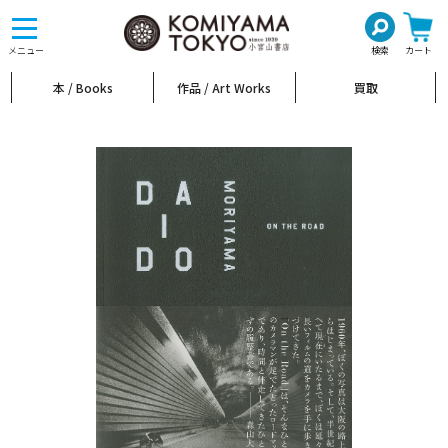
toggle
navigation
メニュー
検索
カート
本 / Books
作品 / Art Works
買取