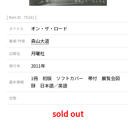
[ Item ID : 75241 ]
オン・ザ・ロード
タイトル
森山大道
著者/作家
月曜社
出版社
2011年
発行年
1冊 初版 ソフトカバー 帯付 展覧会図
基本情報
録 日本語／英語
状態
sold out