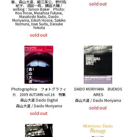
敏、森山大道、細江英公、野村佐
sold out
紀子、須田一政、横田大輔 /
writing：Simon Baker Photo:
Kou Inose, Masahisa Fukase,
Masatoshi Naito, Daido
Moriyama, Eikoh Hosoe, Sakiko
Nomura, Issei Suda, Daisuke
Yokota
sold out
Photographica フォトグラフィ
DAIDO MORIYAMA BUENOS
カ 2009 AUTUMN vol.16 特集
AIRES
森山大道 Daido Digital
森山大道 / Daido Moriyama
森山大道 / Daido Moriyama
sold out
sold out