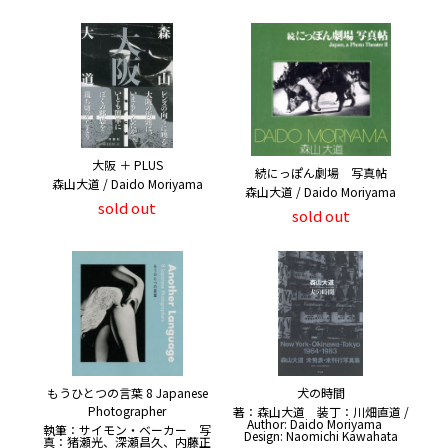
大阪 ＋ PLUS
続にっぽん劇場 写真帖
森山大道 / Daido Moriyama
森山大道 / Daido Moriyama
sold out
sold out
もうひとつの言葉 8 Japanese
犬の時間
Photographer
著：森山大道 装丁：川畑直道 /
Author: Daido Moriyama
執筆：サイモン・ベーカー 写
Design: Naomichi Kawahata
真：猪瀬光、深瀬昌久、内藤正