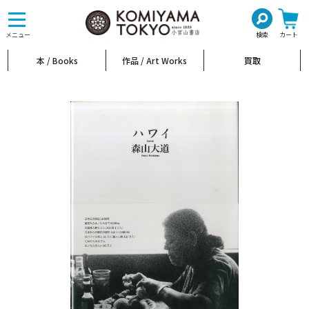
toggle
navigation
メニュー
検索
カート
本 / Books
作品 / Art Works
買取