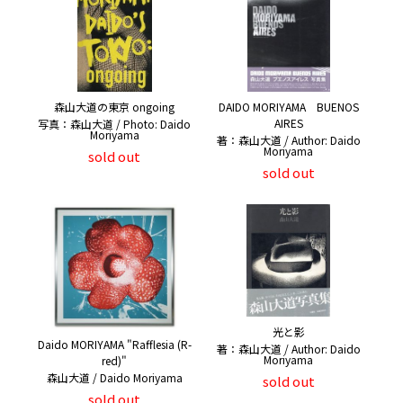
森山大道の東京 ongoing
DAIDO MORIYAMA BUENOS
AIRES
写真：森山大道 / Photo: Daido
Moriyama
著：森山大道 / Author: Daido
Moriyama
sold out
sold out
光と影
Daido MORIYAMA "Rafflesia (R-
著：森山大道 / Author: Daido
Moriyama
red)"
森山大道 / Daido Moriyama
sold out
sold out