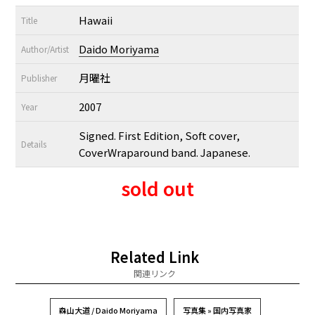
Hawaii
Title
Daido Moriyama
Author/Artist
月曜社
Publisher
2007
Year
Signed. First Edition, Soft cover,
Details
CoverWraparound band. Japanese.
sold out
Related Link
関連リンク
森山大道 / Daido Moriyama
写真集 » 国内写真家