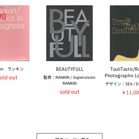
nkin ランキン
BEAUTYFULL
TuuliTastic/R
Photographic Lo
sold out
監修：RANKIN / Supervision:
RANKIN
デザイン：SEA / Des
sold out
￥11,00