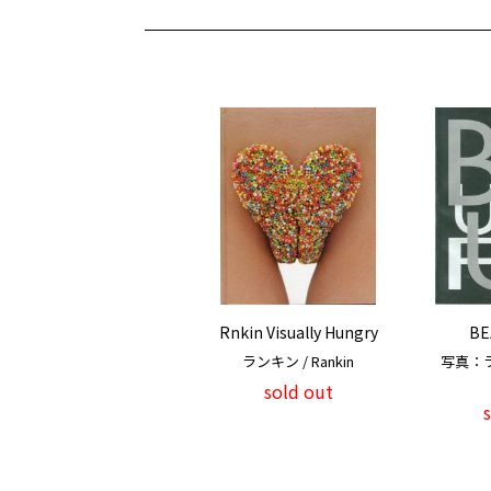
Rnkin Visually Hungry
BE
ランキン / Rankin
写真：ラン
sold out