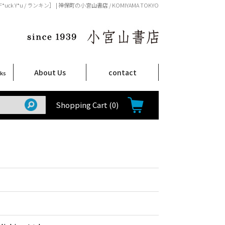
F*uck Y*u / ランキン］ | 神保町の小宮山書店 / KOMIYAMA TOKYO
About Us
contact
oks
店舗案内
ご注文について
特定商取引法に関する表示
プライバシーポリシー
ム
取
て
て
て
Shop Infomation
How to Order
Shopping Cart
(0)