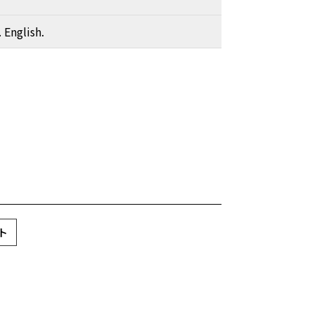
 English.
ト