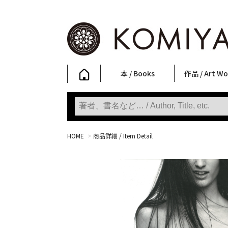
本 / Books
作品 / Art Wo
写真集
ファッション
アート / 美術
文学・人文
日本文化
新刊
SALE
フォトグラフ
ポスター
ストリートア
立体・その他
アートワーク
Primary Artw
版画
Photobooks
Fashion
Art
Literature & Humanities
Japanese Culture
New Books
SALE
Photography
Posters
Street Art
Sculptures / etc
Art Works
KOMIYAMA TOKYO
Prints
HOME
>
商品詳細 / Item Detail