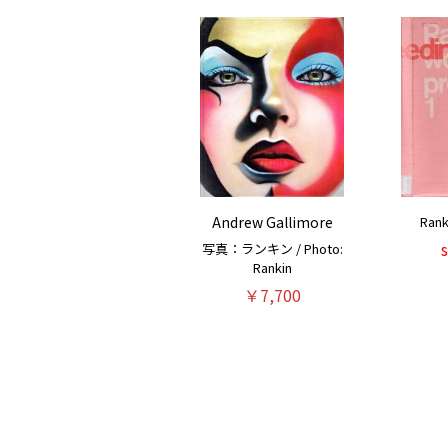
Andrew Gallimore
Ra
写真：ランキン / Photo:
Rankin
￥7,700