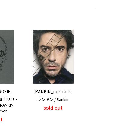
ROSIE
RANKIN_portraits
編：リサ・
ランキン / Rankin
: RANKIN
sold out
rber
t