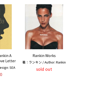
ankin A
Rankin Works
ve Letter
著：ランキン / Author: Rankin
ign: SEA
sold out
0