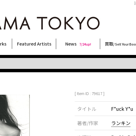
［
rks
Featured Artists
News
買取
7/24up!
/ Sell Your Bo
ィー
ート
ス
orks
稲嶺啓一(東風終)
村田言恵
丸岡和吾
Rico Casella
キム・ロートン
菅谷晋一
柴田亜美
内藤啓介
CHRIS
春川ナミオ
三島由紀夫
森山大道
秋赤音
佐伯俊男
横尾忠則
天野タケル
内藤ルネ
林月光
須藤昌人
大類信
COOKIE
二本木里美
北島敬三
三島剛
大西洋介
新着・おすすめ商品
フェア・イベント情報
お店からのお知らせ
買取ブログ
買取専用フォー
古書 / 古本の買
美術品の買取
出張買取につい
宅配買取につい
店頭買取につい
よくある質問
9/7up!
6/1up!
7/24up!
 ART LABEL
Keiichi Inamine(kochishun)
Kotoe Murata
Kazumichi Maruoka
(Babybrush)
Kim Laughton
Shinichi Sugaya
Ami Shibata
Keisuke Naito
CHRIS
Namio Harukawa
Yukio Mishima
Daido Moriyama
AKIAKANE
Toshio Saeki
Tadanori Yokoo
TAKERU AMANO
Rune Naito
Gekko Hayashi
Masato Sudo
Makoto Ohrui
野性爆弾くっきー！
Satomi Nihongi
Keizo Kitajima
Go Mishima
Yosuke Onishi
[ Item ID : 79617 ]
タイトル
F*uck Y*u
著者/作家
ランキン