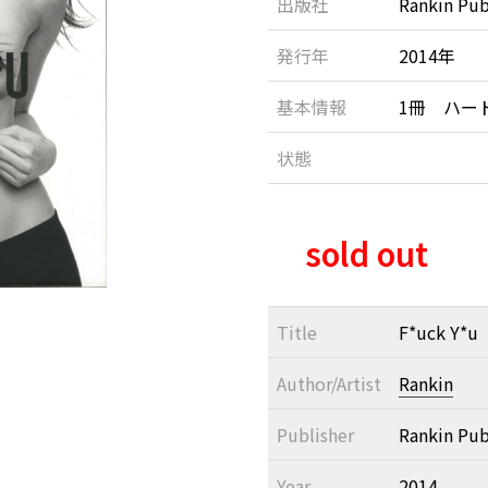
出版社
Rankin Pub
発行年
2014年
基本情報
1冊 ハー
状態
sold out
Title
F*uck Y*u
Author/Artist
Rankin
Publisher
Rankin Pub
Year
2014