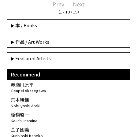
Prev
Next
（1 - 19 / 19）
本 / Books
作品 / Art Works
Featured Artists
Recommend
赤瀬川原平
Genpei Akasegawa
荒木経惟
Nobuyoshi Araki
稲嶺啓一
Keiichi Inamine
金子國義
Kuniyoshi Kaneko