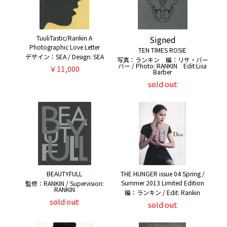
TuuliTastic/Rankin A
Signed
Photographic Love Letter
TEN TIMES ROSIE
デザイン：SEA / Design: SEA
写真：ランキン 編：リサ・バー
バー / Photo: RANKIN Edit:Lisa
￥11,000
Barber
sold out
BEAUTYFULL
THE HUNGER issue 04 Spring /
Summer 2013 Limited Edition
監修：RANKIN / Supervision:
RANKIN
編：ランキン / Edit: Rankin
sold out
sold out