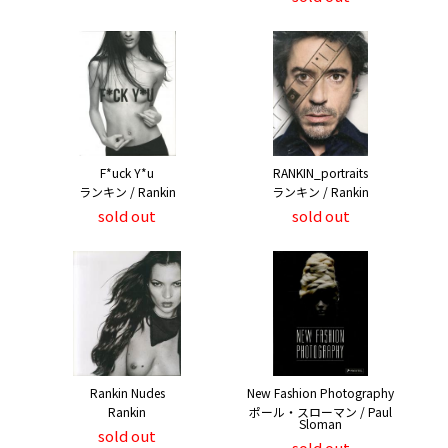
F*uck Y*u
RANKIN_portraits
ランキン / Rankin
ランキン / Rankin
sold out
sold out
Rankin Nudes
New Fashion Photography
Rankin
ポール・スローマン / Paul
Sloman
sold out
sold out