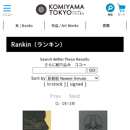
toggle
navigation
メニュー
検索
カート
本 / Books
作品 / Art Works
買取
Rankin（ランキン）
Search Within These Results:
さらに絞り込み ココ→
Sort by
[
In stock
] [
signed
]
Prev
Next
（1 - 19 / 19）