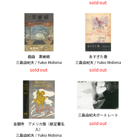
sold out
戯曲 黒蜥蜴
永すぎた春
三島由紀夫 / Yukio Mishima
三島由紀夫 / Yukio Mishima
sold out
sold out
三島由紀夫ポートレート
sold out
金閣寺 アメリカ版（献呈署名
入）
三島由紀夫 / Yukio Mishima