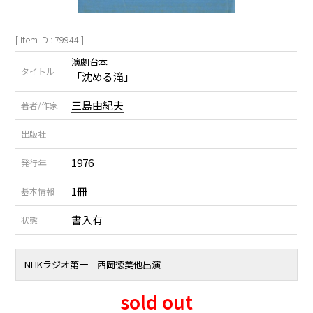
[ Item ID : 79944 ]
演劇台本
タイトル
「沈める滝」
三島由紀夫
著者/作家
出版社
1976
発行年
1冊
基本情報
書入有
状態
NHKラジオ第一 西岡徳美他出演
sold out