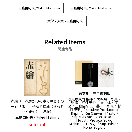
三島由紀夫 / Yukio Mishima
三島由紀夫 / Yukio Mishima
文学・人文 » 三島由紀夫
Related Items
関連商品
薔薇刑 完全復刻版
復刻版制作指揮：大沢類 写真・
赤繪（「花ざかりの森の序とその
監修：細江英公 被写体・序
文：三島由紀夫 装丁・監修：杉
一」「馬」「苧莵と瑪耶（おっと
浦康平 / Executive Producer of
おとまや）」収録）
Reprint: Rui Osawa Photo /
Supervision: Eikoh Hosoe
三島由紀夫 / Yukio Mishima
Model / Preface: Yukio
Mishima Design / Supervision:
sold out
Kohei Sugiura