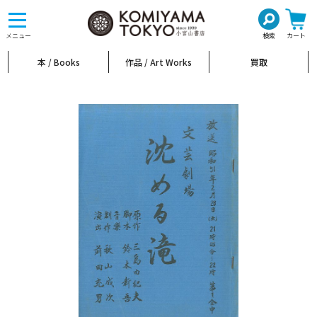
toggle
navigation
メニュー
検索
カート
本 / Books
作品 / Art Works
買取