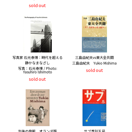
sold out
写真家 石元泰博：時代を超える
三島由紀夫vs東大全共闘
静かなまなざし
三島由紀夫 Yukio Mishima
写真：石元泰博 / Photo:
sold out
Yasuhiro Ishimoto
sold out
午後の曳航 オランダ版
サブ季刊五号