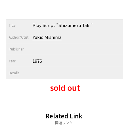
Play Script "Shizumeru Taki"
Title
Yukio Mishima
Author/Artist
Publisher
1976
Year
Details
sold out
Related Link
関連リンク