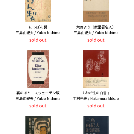
にっぽん製
荒野より（献呈署名入）
三島由紀夫 / Yukio Mishima
三島由紀夫 / Yukio Mishima
sold out
sold out
宴のあと スウェーデン版
『 わが性の白書 』
三島由紀夫 / Yukio Mishima
中村光夫 / Nakamura Mitsuo
sold out
sold out