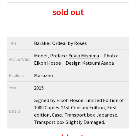
sold out
Barakei: Ordeal by Roses
Title
Model, Preface:
Yukio Mishima
Photo:
Author/Artist
Eikoh Hosoe
Design:
Katsumi Asaba
Maruzen
Publisher
2015
Year
Signed by Eikoh Hosoe. Limited Edition of
1000 Copies. 21st Century Edition, First
Details
edition, Case, Transport box. Japanese.
Transport box Slightly Damaged.