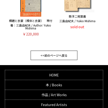
懸洋二宛葉書
裸體と衣裳（裸体と衣裳） 帯付
三島由紀夫 / Yukio Mishima
著：三島由紀夫 / Author: Yukio
sold out
Mishima
￥220,000
<<前のページへ戻る
HOME
本 / Books
作品 / Art Works
Featured Artists