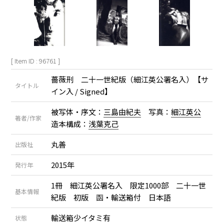
[ Item ID : 96761 ]
薔薇刑 二十一世紀版（細江英公署名入）【サ
タイトル
イン入 / Signed】
被写体・序文：
三島由紀夫
写真：
細江英公
著者/作家
造本構成：
浅葉克己
丸善
出版社
2015年
発行年
1冊 細江英公署名入 限定1000部 二十一世
基本情報
紀版 初版 函・輸送箱付 日本語
輸送箱少イタミ有
状態