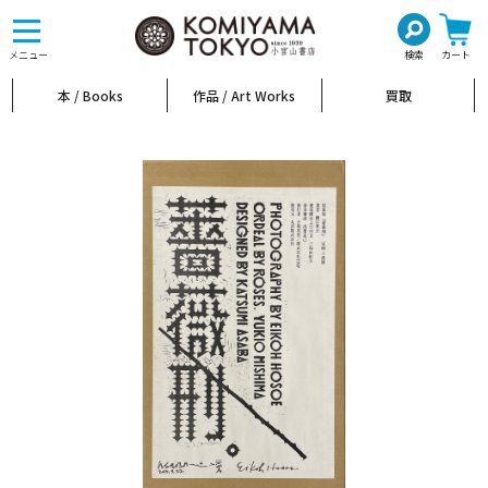
toggle
navigation
メニュー
検索
カート
本 / Books
作品 / Art Works
買取