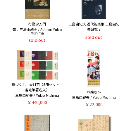
行動学入門
三島由紀夫 近代能楽集 三島由紀
夫研究 7
著：三島由紀夫 / Author: Yukio
Mishima
sold out
sold out
橋づくし 雪月花（3冊セット
各毛筆署名入）
お嬢さん
三島由紀夫 / Yukio Mishima
三島由紀夫 / Yukio Mishima
￥440,000
￥22,000