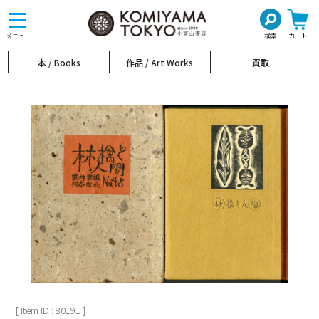
toggle
navigation
メニュー
検索
カート
本 / Books
作品 / Art Works
買取
[ Item ID : 80191 ]