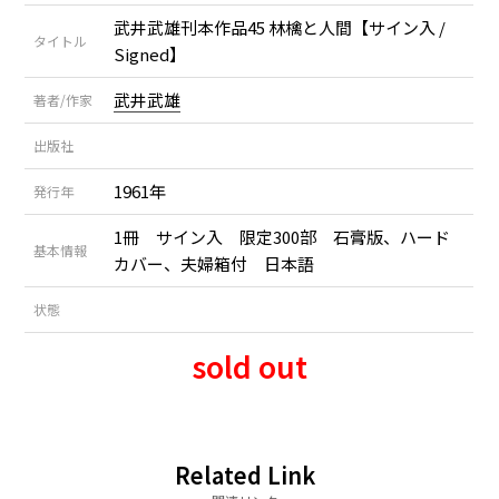
武井武雄刊本作品45 林檎と人間【サイン入 /
タイトル
Signed】
武井武雄
著者/作家
出版社
1961年
発行年
1冊 サイン入 限定300部 石膏版、ハード
基本情報
カバー、夫婦箱付 日本語
状態
sold out
Related Link