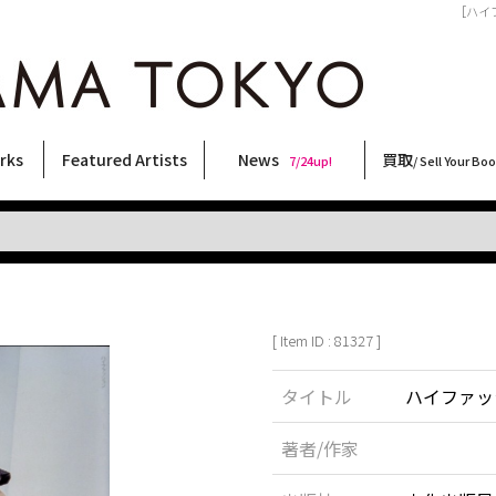
［ハイフ
rks
Featured Artists
News
買取
7/24up!
/ Sell Your Bo
ィー
ート
ス
orks
稲嶺啓一(東風終)
村田言恵
丸岡和吾
Rico Casella
キム・ロートン
菅谷晋一
柴田亜美
内藤啓介
CHRIS
須藤昌人
林月光
大西洋介
佐伯俊男
横尾忠則
大類信
COOKIE
春川ナミオ
内藤ルネ
秋赤音
二本木里美
三島剛
森山大道
北島敬三
三島由紀夫
天野タケル
新着・おすすめ商品
フェア・イベント情報
お店からのお知らせ
買取ブログ
買取専用フォー
古書 / 古本の買
美術品の買取
出張買取につい
宅配買取につい
店頭買取につい
よくある質問
9/7up!
6/1up!
7/24up!
 ART LABEL
Keiichi Inamine(kochishun)
Kotoe Murata
Kazumichi Maruoka
(Babybrush)
Kim Laughton
Shinichi Sugaya
Ami Shibata
Keisuke Naito
CHRIS
Masato Sudo
Gekko Hayashi
Yosuke Onishi
Toshio Saeki
Tadanori Yokoo
Makoto Ohrui
野性爆弾くっきー！
Namio Harukawa
Rune Naito
AKIAKANE
Satomi Nihongi
Go Mishima
Daido Moriyama
Keizo Kitajima
Yukio Mishima
TAKERU AMANO
[ Item ID : 81327 ]
タイトル
ハイファッシ
著者/作家