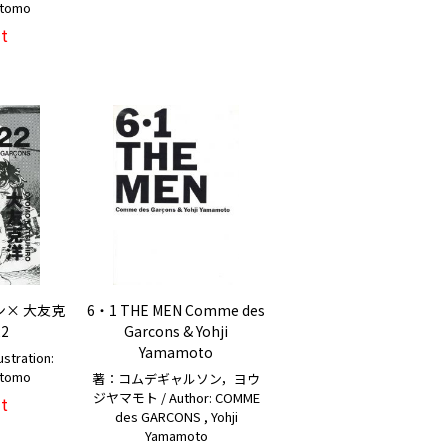
htomo
t
ン× 大友克
6・1 THE MEN Comme des
22
Garcons & Yohji
Yamamoto
tration:
htomo
著：コムデギャルソン，ヨウ
ジヤマモト / Author: COMME
t
des GARCONS , Yohji
Yamamoto