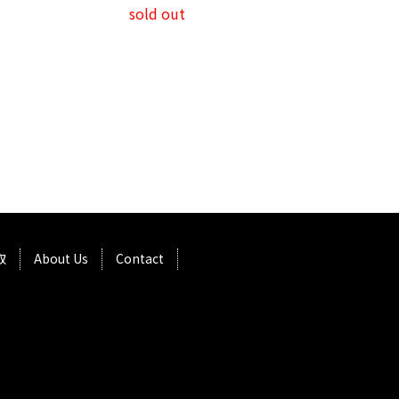
sold out
取
About Us
Contact