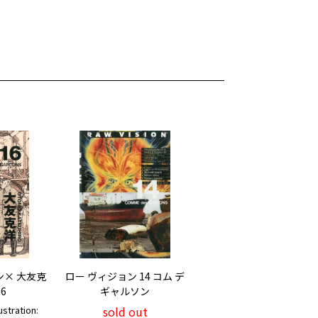
ン× 大友克
ロー ヴィジョン 14 コム デ
16
ギャルソン
tration:
sold out