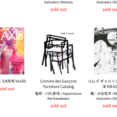
Katsuhiro Ohtomo
Katsuhiro O
sold out
sold ou
3/4月号 Vol.60
Comme des Garçons
コム デ ギャルソ
Furniture Catalog
洋 DM #
sold out
監修：川久保 玲 / Supervision:
画：大友克洋 / Illus
Rei Kawakubo
Katsuhiro O
sold out
sold ou