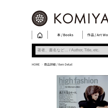
本 / Books
作品 / Art Wo
写真集
ファッション
アート / 美術
文学・人文
日本文化
新刊
SALE
フォトグラフ
ポスター
ストリートア
立体・その他
アートワーク
Primary Artw
版画
Photobooks
Fashion
Art
Literature & Humanities
Japanese Culture
New Books
SALE
Photography
Posters
Street Art
Sculptures / etc
Art Works
KOMIYAMA TOKYO
Prints
HOME
>
商品詳細 / Item Detail