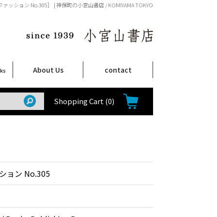
ァッション No.305］ | 神保町の小宮山書店 / KOMIYAMA TOKYO
About Us
contact
oks
店舗案内
ご注文について
特定商取引法に関する表示
プライバシーポリシー
ム
取
て
て
て
Shop Infomation
How to Order
Shopping Cart
(0)
ョン No.305