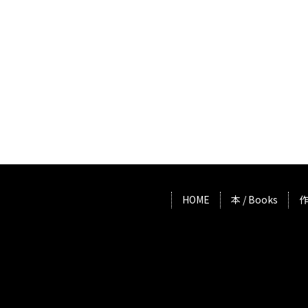
HOME
本 / Books
作