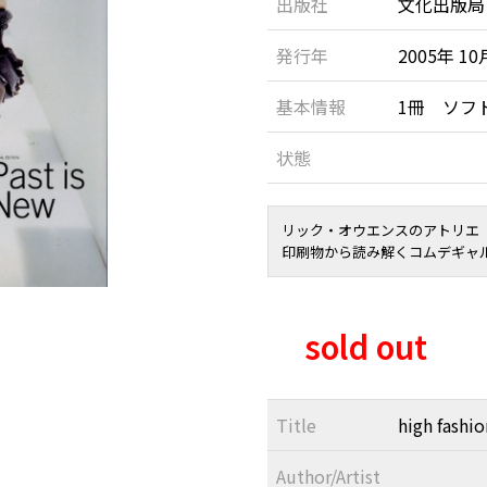
出版社
文化出版局 / B
発行年
2005年 10
基本情報
1冊 ソフ
状態
リック・オウエンスのアトリエ
印刷物から読み解くコムデギャ
sold out
Title
high fash
Author/Artist