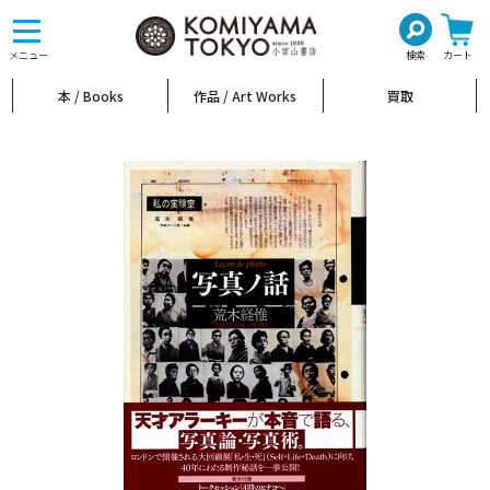
toggle
navigation
メニュー
検索
カート
本 / Books
作品 / Art Works
買取