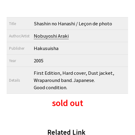
Shashin no Hanashi / Leçon de photo
Title
Nobuyoshi Araki
Author/Artist
Hakusuisha
Publisher
2005
Year
First Edition, Hard cover, Dust jacket,
Wraparound band. Japanese.
Details
Good condition.
sold out
Related Link