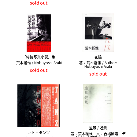
sold out
「純情写真小説」集
花陰
荒木経惟 / Nobuyoshi Araki
著：荒木経惟 / Author:
Nobuyoshi Araki
sold out
sold out
空景 / 近景
ホト・タンツ
著：荒木経惟 文：吉増剛造 デ