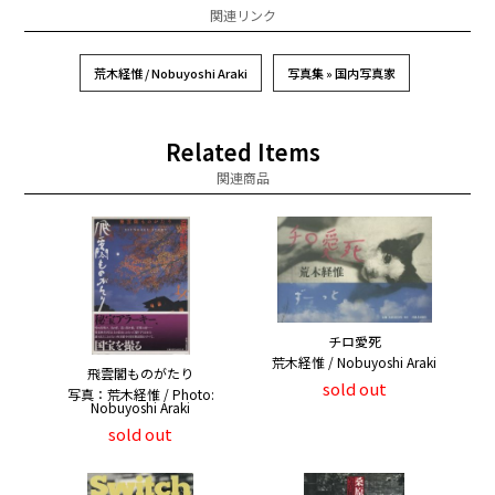
関連リンク
荒木経惟 / Nobuyoshi Araki
写真集 » 国内写真家
Related Items
関連商品
チロ愛死
荒木経惟 / Nobuyoshi Araki
飛雲閣ものがたり
sold out
写真：荒木経惟 / Photo:
Nobuyoshi Araki
sold out