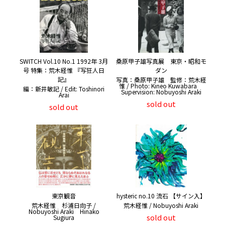
SWITCH Vol.10 No.1 1992年 3月
桑原甲子雄写真展 東京・昭和モ
号 特集：荒木経惟 『写狂人日
ダン
記』
写真：桑原甲子雄 監修：荒木経
惟 / Photo: Kineo Kuwabara
編：新井敏記 / Edit: Toshinori
Supervision: Nobuyoshi Araki
Arai
sold out
sold out
東京観音
hysteric no.10 流石 【サイン入】
荒木経惟 杉浦日向子 /
荒木経惟 / Nobuyoshi Araki
Nobuyoshi Araki Hinako
sold out
Sugiura