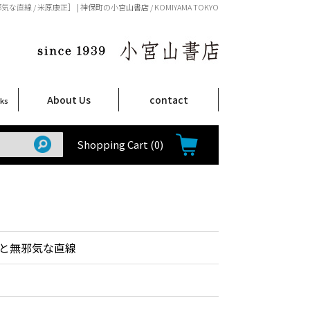
直線 / 米原康正］ | 神保町の小宮山書店 / KOMIYAMA TOKYO
About Us
contact
oks
店舗案内
ご注文について
特定商取引法に関する表示
プライバシーポリシー
ム
取
て
て
て
Shop Infomation
How to Order
Shopping Cart
(0)
と無邪気な直線