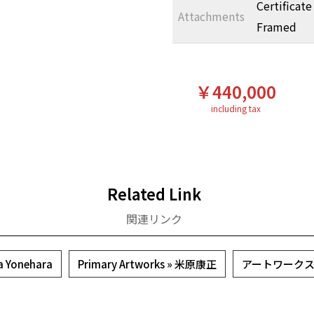
Certificate
Attachments
Framed
￥440,000
including tax
Related Link
関連リンク
 Yonehara
Primary Artworks » 米原康正
アートワークス