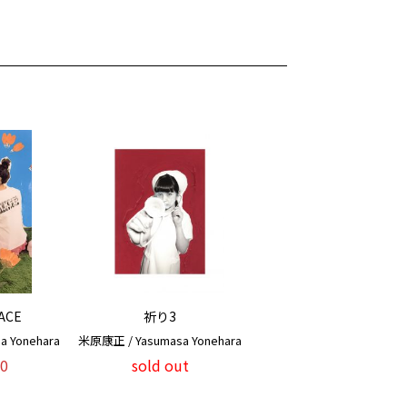
ACE
祈り3
 Yonehara
米原康正 / Yasumasa Yonehara
0
sold out