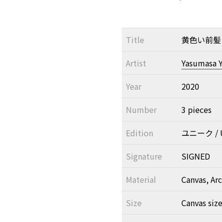
Title
黄色い前髪
Artist
Yasumasa 
Year
2020
Number
3 pieces
Edition
ユニーク / U
Signature
SIGNED
Material
Canvas, Arc
Size
Canvas siz