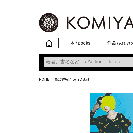
本 / Books
作品 / Art Wo
写真集
ファッション
アート / 美術
文学・人文
日本文化
新刊
SALE
フォトグラフ
ポスター
ストリートア
立体・その他
アートワーク
Primary Artw
版画
Photobooks
Fashion
Art
Literature & Humanities
Japanese Culture
New Books
SALE
Photography
Posters
Street Art
Sculptures / etc
Art Works
KOMIYAMA TOKYO
Prints
HOME
>
商品詳細 / Item Detail