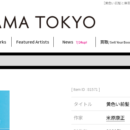
［黄色い前髪と無邪気な
rks
Featured Artists
News
買取
7/24up!
/ Sell Your Bo
ィー
ート
ス
orks
稲嶺啓一(東風終)
村田言恵
丸岡和吾
Rico Casella
キム・ロートン
菅谷晋一
柴田亜美
内藤啓介
CHRIS
林月光
佐伯俊男
大類信
北島敬三
横尾忠則
三島由紀夫
森山大道
内藤ルネ
天野タケル
春川ナミオ
三島剛
秋赤音
COOKIE
大西洋介
二本木里美
須藤昌人
新着・おすすめ商品
フェア・イベント情報
お店からのお知らせ
買取ブログ
買取専用フォー
古書 / 古本の買
美術品の買取
出張買取につい
宅配買取につい
店頭買取につい
よくある質問
9/7up!
6/1up!
7/24up!
 ART LABEL
Keiichi Inamine(kochishun)
Kotoe Murata
Kazumichi Maruoka
(Babybrush)
Kim Laughton
Shinichi Sugaya
Ami Shibata
Keisuke Naito
CHRIS
Gekko Hayashi
Toshio Saeki
Makoto Ohrui
Keizo Kitajima
Tadanori Yokoo
Yukio Mishima
Daido Moriyama
Rune Naito
TAKERU AMANO
Namio Harukawa
Go Mishima
AKIAKANE
野性爆弾くっきー！
Yosuke Onishi
Satomi Nihongi
Masato Sudo
[ Item ID : 81571 ]
タイトル
黄色い前髪
作家
米原康正