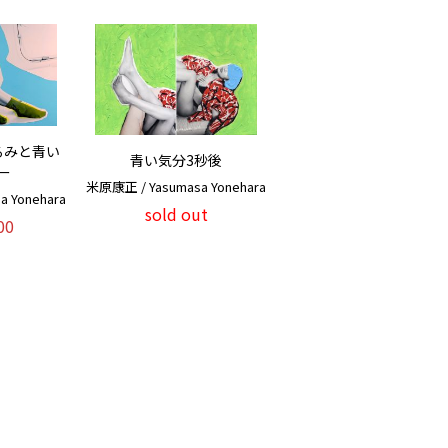
るみと青い
青い気分3秒後
ー
米原康正 / Yasumasa Yonehara
 Yonehara
sold out
00