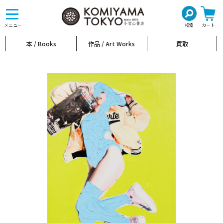
toggle
navigation
メニュー
検索
カート
本 / Books
作品 / Art Works
買取