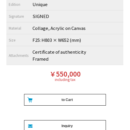
Unique
Edition
SIGNED
Signature
Collage, Acrylic on Canvas
Material
F25: H803 × W652 (mm)
Size
Certificate of authenticity
Attachments
Framed
￥550,000
including tax