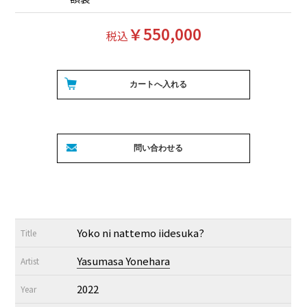
￥550,000
税込
Yoko ni nattemo iidesuka?
Title
Yasumasa Yonehara
Artist
2022
Year