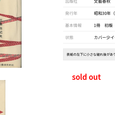
出版社
文藝春秋
発行年
昭和30年（
基本情報
1冊 初版
状態
カバー少
表紙の左下に小さな破れ後があ
sold out