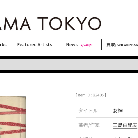
rks
Featured Artists
News
買取
7/24up!
/ Sell Your Bo
ィー
ート
ス
orks
稲嶺啓一(東風終)
村田言恵
丸岡和吾
Rico Casella
キム・ロートン
菅谷晋一
柴田亜美
内藤啓介
CHRIS
二本木里美
佐伯俊男
秋赤音
春川ナミオ
COOKIE
内藤ルネ
天野タケル
三島剛
須藤昌人
大類信
北島敬三
大西洋介
横尾忠則
三島由紀夫
林月光
森山大道
新着・おすすめ商品
フェア・イベント情報
お店からのお知らせ
買取ブログ
買取専用フォー
古書 / 古本の買
美術品の買取
出張買取につい
宅配買取につい
店頭買取につい
よくある質問
9/7up!
6/1up!
7/24up!
 ART LABEL
Keiichi Inamine(kochishun)
Kotoe Murata
Kazumichi Maruoka
(Babybrush)
Kim Laughton
Shinichi Sugaya
Ami Shibata
Keisuke Naito
CHRIS
Satomi Nihongi
Toshio Saeki
AKIAKANE
Namio Harukawa
野性爆弾くっきー！
Rune Naito
TAKERU AMANO
Go Mishima
Masato Sudo
Makoto Ohrui
Keizo Kitajima
Yosuke Onishi
Tadanori Yokoo
Yukio Mishima
Gekko Hayashi
Daido Moriyama
[ Item ID : 82405 ]
タイトル
女神
著者/作家
三島由紀夫