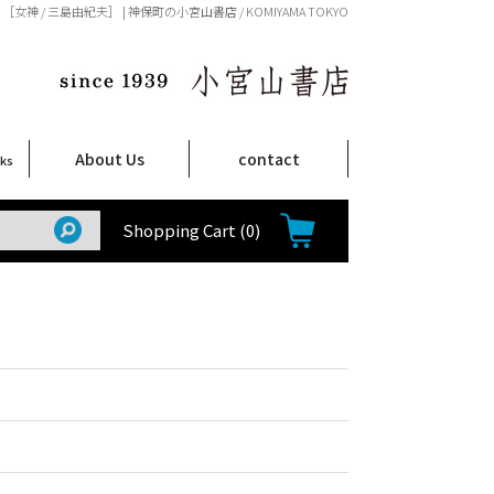
［女神 / 三島由紀夫］ | 神保町の小宮山書店 / KOMIYAMA TOKYO
About Us
contact
oks
店舗案内
ご注文について
特定商取引法に関する表示
プライバシーポリシー
ム
取
て
て
て
Shop Infomation
How to Order
Shopping Cart
(0)