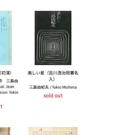
（初演）
美しい星（吉川逸治宛署名
入）
作 三島由
l: Jean
三島由紀夫 / Yukio Mishima
sion: Yukio
sold out
t