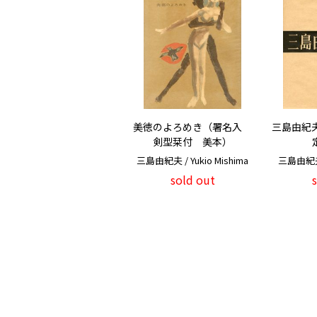
美徳のよろめき（署名入
三島由紀夫
剣型栞付 美本）
三島由紀夫 / Yukio Mishima
三島由紀夫 /
sold out