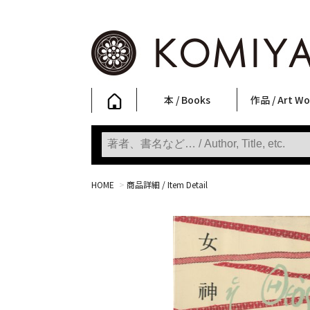
本 / Books
作品 / Art Wo
写真集
ファッション
アート / 美術
文学・人文
日本文化
新刊
SALE
フォトグラフ
ポスター
ストリートア
立体・その他
アートワーク
Primary Artw
版画
Photobooks
Fashion
Art
Literature & Humanities
Japanese Culture
New Books
SALE
Photography
Posters
Street Art
Sculptures / etc
Art Works
KOMIYAMA TOKYO
Prints
HOME
>
商品詳細 / Item Detail