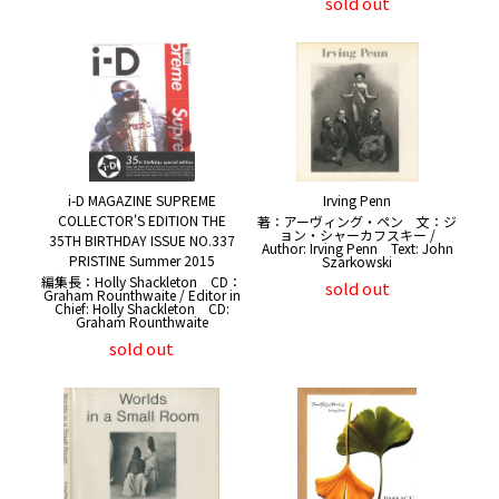
sold out
i-D MAGAZINE SUPREME
Irving Penn
COLLECTOR'S EDITION THE
著：アーヴィング・ペン 文：ジ
ョン・シャーカフスキー /
35TH BIRTHDAY ISSUE NO.337
Author: Irving Penn Text: John
PRISTINE Summer 2015
Szarkowski
編集長：Holly Shackleton CD：
sold out
Graham Rounthwaite / Editor in
Chief: Holly Shackleton CD:
Graham Rounthwaite
sold out