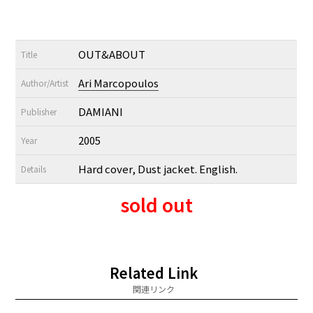
OUT&ABOUT
Title
Ari Marcopoulos
Author/Artist
DAMIANI
Publisher
2005
Year
Hard cover, Dust jacket. English.
Details
sold out
Related Link
関連リンク