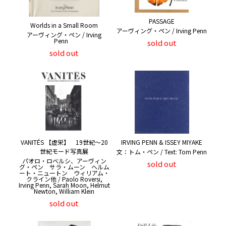
PASSAGE
Worlds in a Small Room
アーヴィング・ペン / Irving Penn
アーヴィング・ペン / Irving
Penn
sold out
sold out
VANITÉS 【虚栄】 19世紀〜20
IRVING PENN & ISSEY MIYAKE
世紀モード写真展
文：トム・ペン / Text: Tom Penn
パオロ・ロベルシ、アーヴィン
sold out
グ・ペン サラ・ムーン ヘルム
ート・ニュートン ウィリアム・
クライン他 / Paolo Roversi,
Irving Penn, Sarah Moon, Helmut
Newton, William Klein
sold out