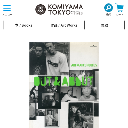
toggle
navigation
メニュー
検索
カート
本 / Books
作品 / Art Works
買取