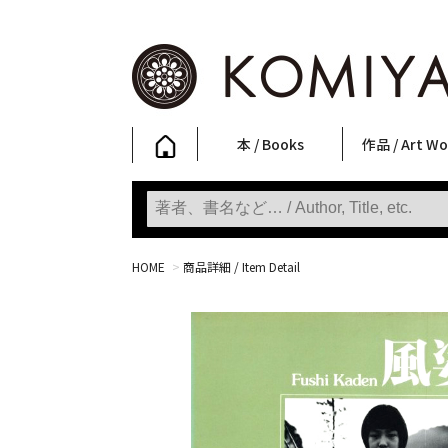
本 / Books
作品 / Art Wo
写真集
ファッション
アート / 美術
文学・人文
日本文化
新刊
SALE
フォトグラフ
ポスター
ストリートア
立体・その他
アートワーク
Primary Artw
版画
Photobooks
Fashion
Art
Literature & Humanities
Japanese Culture
New Books
SALE
Photography
Posters
Street Art
Sculptures / etc
Art Works
KOMIYAMA TOKYO
Prints
HOME
>
商品詳細 / Item Detail