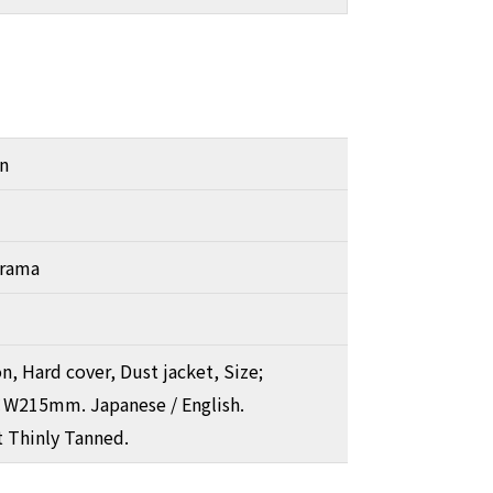
n
orama
on, Hard cover, Dust jacket, Size;
15mm. Japanese / English.
t Thinly Tanned.