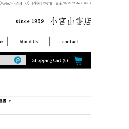
風姿花伝 / 須田一政］ | 神保町の小宮山書店 / KOMIYAMA TOKYO
About Us
contact
oks
店舗案内
ご注文について
特定商取引法に関する表示
プライバシーポリシー
ム
取
て
て
て
Shop Infomation
How to Order
Shopping Cart
(0)
書 16