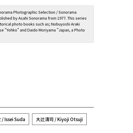
"Sonorama Photographic Selection / Sonorama
lished by Asahi Sonorama from 1977. This series
storical photo books such as; Nobuyoshi Araki
se "Yohko" and Daido Moriyama "Japan, a Photo
 Issei Suda
大辻清司 / Kiyoji Otsuji