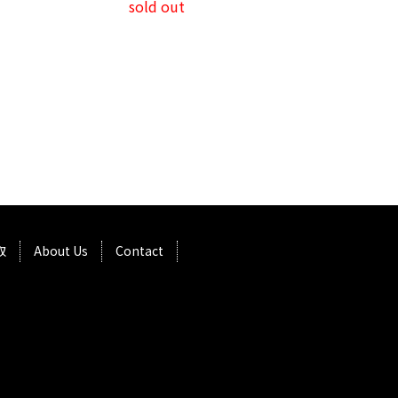
sold out
取
About Us
Contact