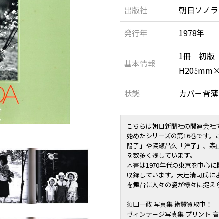
出版社
朝日ソノラ
発行年
1978年
1冊 初版
基本情報
H205mm
状態
カバー背
こちらは朝日新聞社の関連会社で
始めたシリーズの第16巻です。
陽子
」や
深瀬昌久
「
洋子
」、
森
を数多く残しています。
本書は1970年代の東京を中心
収録しています。
大辻清司
氏に
を舞台に人々の姿が様々に捉え
須田一政 写真集 絶賛買取中！
ヴィンテージ写真集 プリント 