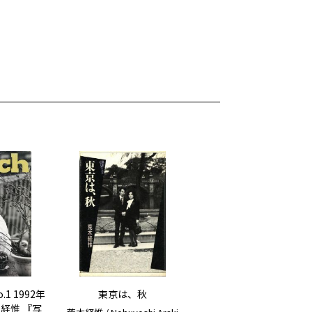
o.1 1992年
東京は、秋
経惟 『写