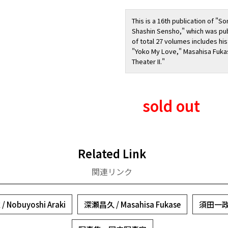
This is a 16th publication of 
Shashin Sensho," which was pub
of total 27 volumes includes hi
"Yoko My Love," Masahisa Fuka
Theater II."
sold out
Related Link
関連リンク
 Nobuyoshi Araki
深瀬昌久 / Masahisa Fukase
須田一政 /