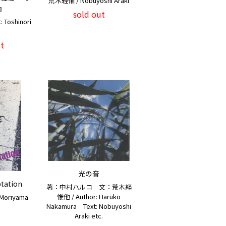
荒木経惟 / Nobuyoshi Araki
』
sold out
Toshinori
t
光の音
ptation
著：中村ハルコ 文：荒木経
惟他 / Author: Haruko
Moriyama
Nakamura Text: Nobuyoshi
Araki etc.