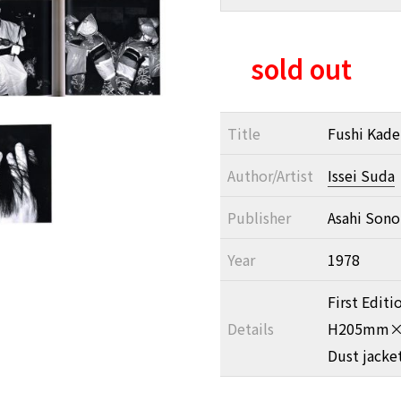
sold out
Title
Fushi Kade
Author/Artist
Issei Suda
Publisher
Asahi Son
Year
1978
First Editi
Details
H205mm×W2
Dust jacke