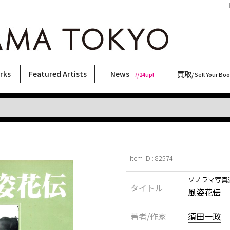
［
rks
Featured Artists
News
買取
7/24up!
/ Sell Your Bo
ィー
ート
ス
orks
稲嶺啓一(東風終)
村田言恵
丸岡和吾
Rico Casella
キム・ロートン
菅谷晋一
柴田亜美
内藤啓介
CHRIS
内藤ルネ
大西洋介
林月光
COOKIE
須藤昌人
北島敬三
二本木里美
大類信
横尾忠則
天野タケル
春川ナミオ
三島由紀夫
三島剛
森山大道
佐伯俊男
秋赤音
新着・おすすめ商品
フェア・イベント情報
お店からのお知らせ
買取ブログ
買取専用フォー
古書 / 古本の買
美術品の買取
出張買取につい
宅配買取につい
店頭買取につい
よくある質問
9/7up!
6/1up!
7/24up!
 ART LABEL
Keiichi Inamine(kochishun)
Kotoe Murata
Kazumichi Maruoka
(Babybrush)
Kim Laughton
Shinichi Sugaya
Ami Shibata
Keisuke Naito
CHRIS
Rune Naito
Yosuke Onishi
Gekko Hayashi
野性爆弾くっきー！
Masato Sudo
Keizo Kitajima
Satomi Nihongi
Makoto Ohrui
Tadanori Yokoo
TAKERU AMANO
Namio Harukawa
Yukio Mishima
Go Mishima
Daido Moriyama
Toshio Saeki
AKIAKANE
[ Item ID : 82574 ]
ソノラマ写真選
タイトル
風姿花伝
著者/作家
須田一政