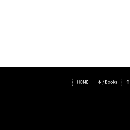
HOME
本 / Books
作