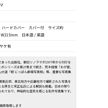
マ
 ハードカバー カバー付 サイズ約
×W215mm 日本語 / 英語
薄ヤケ有
あった出版社、朝日ソノラマが1977年から刊行を
このシリーズは第27巻まで続き、
荒木経惟
「
わが愛、
山大道
「
続 にっぽん劇場写真帖
」等、重要な写真集
に関東近郊、東北地方や近畿地方で撮影された写真を
よる序文と宋正弘氏による解説も掲載。日本の祭り
られており、神秘的な空気を感じる名作写真集です。
高価買取致します