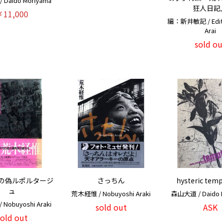
Daido Moriyama
狂人日記
￥11,000
編：新井敏記 / Edit: 
Arai
sold ou
の偽ルポルタージ
さっちん
hysteric tem
ュ
荒木経惟 / Nobuyoshi Araki
森山大道 / Daido 
Nobuyoshi Araki
sold out
ASK
sold out