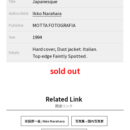
Japanesque
Title
Ikko Narahara
Author/Artist
MOTTA FOTOGRAFIA
Publisher
1994
Year
Hard cover, Dust jacket. Italian.
Details
Top edge Faintly Spotted .
sold out
Related Link
関連リンク
奈良原一高 / Ikko Narahara
写真集 » 国内写真家