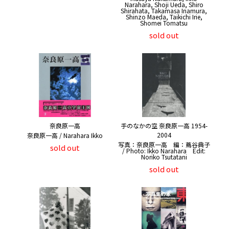
Narahara, Shoji Ueda, Shiro
Shirahata, Takamasa Inamura,
Shinzo Maeda, Taikichi Irie,
Shomei Tomatsu
sold out
奈良原一高
手のなかの空 奈良原一高 1954-
2004
奈良原一高 / Narahara Ikko
写真：奈良原一高 編：蔦谷典子
sold out
/ Photo: Ikko Narahara Edit:
Noriko Tsutatani
sold out