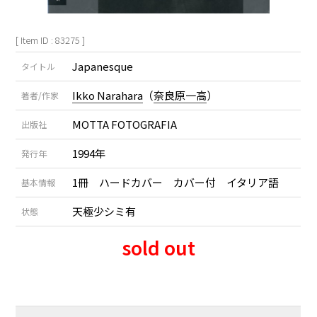
[ Item ID : 83275 ]
Japanesque
タイトル
Ikko Narahara
（
奈良原一高
）
著者/作家
MOTTA FOTOGRAFIA
出版社
1994年
発行年
1冊 ハードカバー カバー付 イタリア語
基本情報
天極少シミ有
状態
sold out