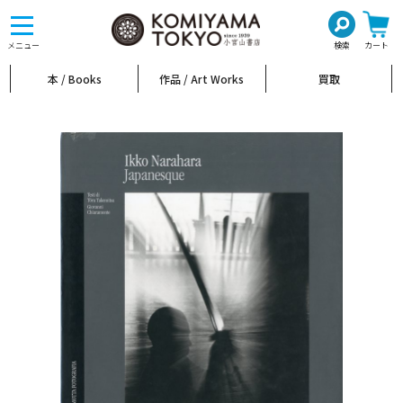
toggle
navigation
メニュー
検索
カート
本 / Books
作品 / Art Works
買取