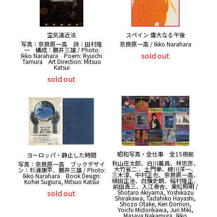
空気遠近法
スペイン 偉大なる午後
写真：奈良原一高 詩：田村隆
奈良原一高 / Ikko Narahara
一 構成：勝井三雄 / Photo:
sold out
Ikko Narahara Poem: Ryuichi
Tamura Art Direction: Mitsuo
Katsui
sold out
昭和写真・全仕事 全15冊揃
ヨーロッパ・静止した時間
秋山庄太郎、白川義員、林忠彦、
写真：奈良原一高 ブックデザイ
大竹省二 、土門拳、緑川洋一、
ン：杉浦康平、勝井三雄 / Photo:
三木淳、中村正也、奈良原一高、
Ikko Narahara Book Design:
植田正治、白籏史朗、稲村隆正、
Kohei Sugiura, Mitsuo Katsui
前田真三、入江泰吉、東松照明 /
Shotaro Akiyama, Yoshikazu
sold out
Shirakawa, Tadahiko Hayashi,
Shozo Otake, Ken Domon,
Yoichi Midorikawa, Jun Miki,
Masaya Nakamura, Ikko