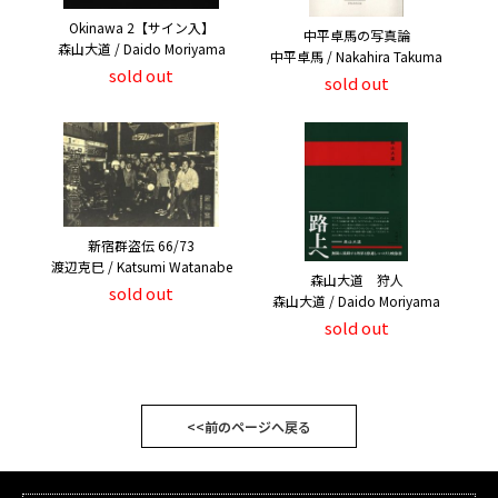
Okinawa 2【サイン入】
中平卓馬の写真論
森山大道 / Daido Moriyama
中平卓馬 / Nakahira Takuma
sold out
sold out
新宿群盗伝 66/73
渡辺克巳 / Katsumi Watanabe
森山大道 狩人
sold out
森山大道 / Daido Moriyama
sold out
<<前のページへ戻る