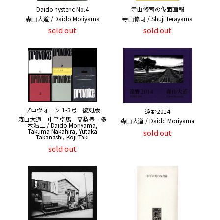
Daido hysteric No.4
寺山修司の仮面画報
森山大道 / Daido Moriyama
寺山修司 / Shuji Terayama
sold out
sold out
プロヴォーク 1-3号 復刻版
遠野2014
森山大道 中平卓馬 高梨豊 多
森山大道 / Daido Moriyama
木浩二 / Daido Moriyama,
Takuma Nakahira, Yutaka
sold out
Takanashi, Koji Taki
sold out