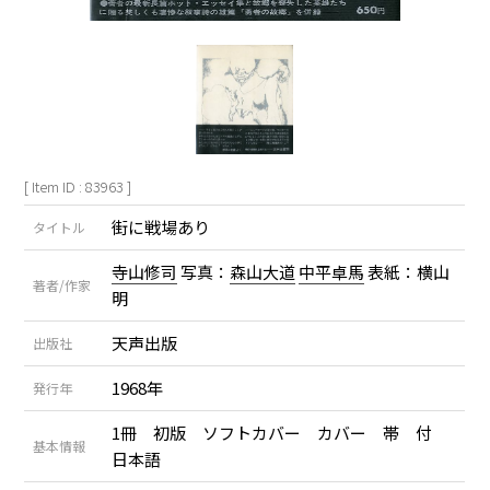
[ Item ID : 83963 ]
街に戦場あり
タイトル
寺山修司
写真：
森山大道
中平卓馬
表紙：横山
著者/作家
明
天声出版
出版社
1968年
発行年
1冊 初版 ソフトカバー カバー 帯 付
基本情報
日本語