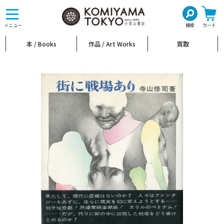
toggle
navigation
メニュー
検索
カート
本 / Books
作品 / Art Works
買取