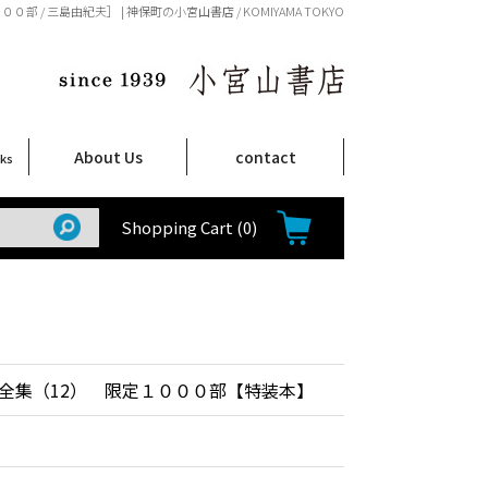
 / 三島由紀夫］ | 神保町の小宮山書店 / KOMIYAMA TOKYO
About Us
contact
oks
店舗案内
ご注文について
特定商取引法に関する表示
プライバシーポリシー
ム
取
て
て
て
Shop Infomation
How to Order
Shopping Cart
(0)
全集（12） 限定１０００部【特装本】