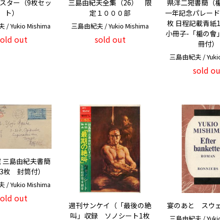
スター（9枚セッ
三島由紀夫全集（26） 限
県洋二宛書簡（
ト）
定１０００部
一年記念パレード
枚 日程記載青紙1
 Yukio Mishima
三島由紀夫 / Yukio Mishima
小冊子-「楯の會
sold out
sold out
冊付）
三島由紀夫 / Yukio
sold ou
 三島由紀夫書簡
3枚 封筒付）
 Yukio Mishima
sold out
週刊サンケイ（「最後の絶
宴のあと スウ
叫」収録 ソノシート1枚
三島由紀夫 / Yukio