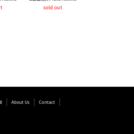
t
sold out
取
About Us
Contact