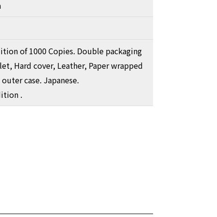
a
ition of 1000 Copies. Double packaging
let, Hard cover, Leather, Paper wrapped
 outer case. Japanese.
tion .