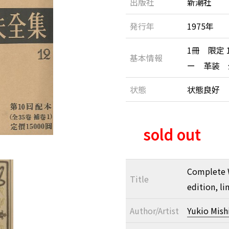
出版社
新潮社
発行年
1975年
1冊 限定
基本情報
ー 革装 
状態
状態良好
sold out
Complete W
Title
edition, l
Author/Artist
Yukio Mis