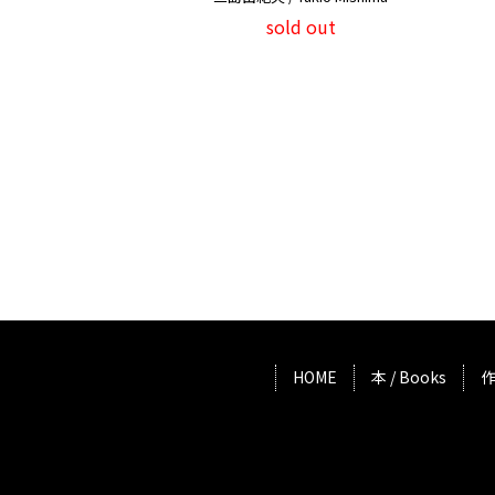
sold out
HOME
本 / Books
作