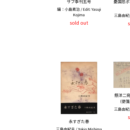
サブ季刊五号
憂国忌ポ
編：小島素治 / Edit: Yasuji
Kojima
三島由紀夫 /
sold out
懸洋二宛
（便箋
三島由紀夫 /
永すぎた春
三島由紀夫 / Yukio Mishima