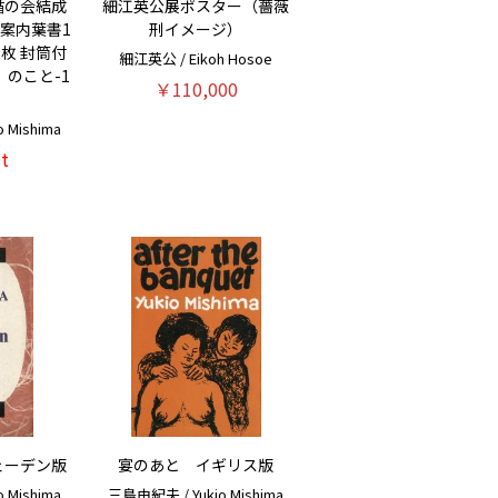
楯の会結成
細江英公展ポスター（薔薇
案内葉書1
刑イメージ）
枚 封筒付
細江英公 / Eikoh Hosoe
」のこと-1
￥110,000
 Mishima
t
ェーデン版
宴のあと イギリス版
 Mishima
三島由紀夫 / Yukio Mishima