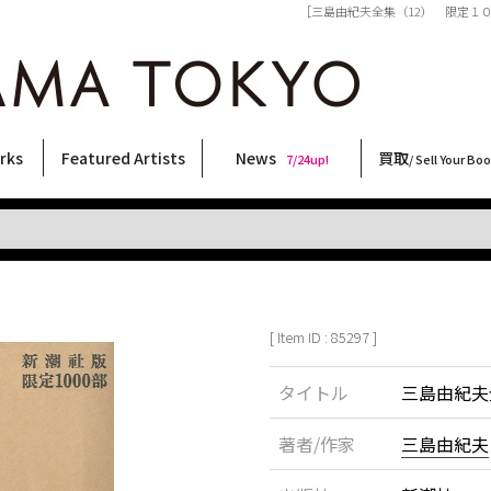
［三島由紀夫全集（12） 限定１０００部
rks
Featured Artists
News
買取
7/24up!
/ Sell Your Bo
ィー
ート
ス
orks
稲嶺啓一(東風終)
村田言恵
丸岡和吾
Rico Casella
キム・ロートン
菅谷晋一
柴田亜美
内藤啓介
CHRIS
三島由紀夫
二本木里美
北島敬三
秋赤音
天野タケル
大類信
春川ナミオ
森山大道
林月光
三島剛
内藤ルネ
横尾忠則
須藤昌人
COOKIE
大西洋介
佐伯俊男
新着・おすすめ商品
フェア・イベント情報
お店からのお知らせ
買取ブログ
買取専用フォー
古書 / 古本の買
美術品の買取
出張買取につい
宅配買取につい
店頭買取につい
よくある質問
9/7up!
6/1up!
7/24up!
 ART LABEL
Keiichi Inamine(kochishun)
Kotoe Murata
Kazumichi Maruoka
(Babybrush)
Kim Laughton
Shinichi Sugaya
Ami Shibata
Keisuke Naito
CHRIS
Yukio Mishima
Satomi Nihongi
Keizo Kitajima
AKIAKANE
TAKERU AMANO
Makoto Ohrui
Namio Harukawa
Daido Moriyama
Gekko Hayashi
Go Mishima
Rune Naito
Tadanori Yokoo
Masato Sudo
野性爆弾くっきー！
Yosuke Onishi
Toshio Saeki
[ Item ID : 85297 ]
タイトル
三島由紀夫
著者/作家
三島由紀夫