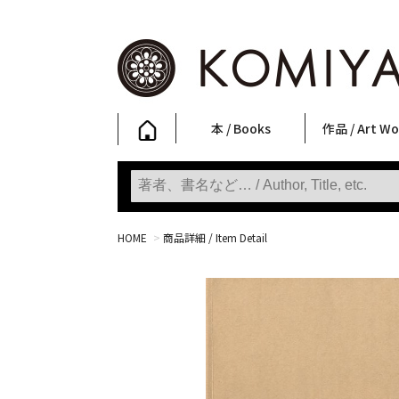
本 / Books
作品 / Art Wo
写真集
ファッション
アート / 美術
文学・人文
日本文化
新刊
SALE
フォトグラフ
ポスター
ストリートア
立体・その他
アートワーク
Primary Artw
版画
Photobooks
Fashion
Art
Literature & Humanities
Japanese Culture
New Books
SALE
Photography
Posters
Street Art
Sculptures / etc
Art Works
KOMIYAMA TOKYO
Prints
HOME
>
商品詳細 / Item Detail