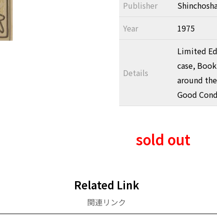
Publisher
Shinchosh
Year
1975
Limited Ed
case, Book
Details
around the
Good Condi
sold out
Related Link
関連リンク