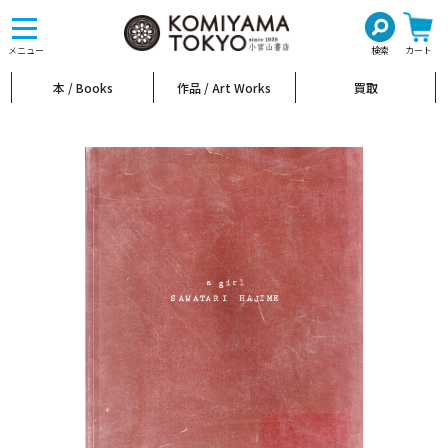
toggle
navigation
メニュー
検索
カート
本 / Books
作品 / Art Works
買取