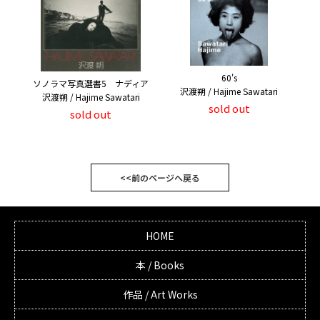
60's
ソノラマ写真選書5 ナディア
沢渡朔 / Hajime Sawatari
沢渡朔 / Hajime Sawatari
sold out
sold out
<<前のページへ戻る
HOME
本 / Books
作品 / Art Works