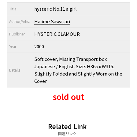
hysteric No.11 a girl
Title
Hajime Sawatari
Author/Artist
HYSTERIC GLAMOUR
Publisher
2000
Year
Soft cover, Missing Transport box.
Japanese / English Size: H365 x W315.
Details
Slightly Folded and Slightly Worn on the
Cover.
sold out
Related Link
関連リンク