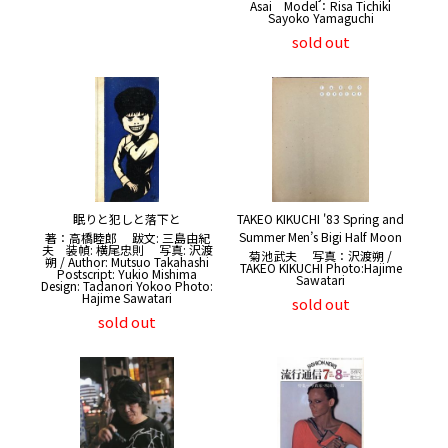
Asai Model：Risa Tichiki
Sayoko Yamaguchi
sold out
眠りと犯しと落下と
TAKEO KIKUCHI '83 Spring and
Summer Men’s Bigi Half Moon
著：高橋睦郎 跋文: 三島由紀
夫 装幀: 横尾忠則 写真: 沢渡
菊池武夫 写真：沢渡朔 /
朔 / Author: Mutsuo Takahashi
TAKEO KIKUCHI Photo:Hajime
Postscript: Yukio Mishima
Sawatari
Design: Tadanori Yokoo Photo:
Hajime Sawatari
sold out
sold out