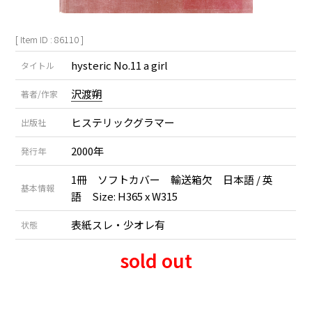
[ Item ID : 86110 ]
hysteric No.11 a girl
タイトル
沢渡朔
著者/作家
ヒステリックグラマー
出版社
2000年
発行年
1冊 ソフトカバー 輸送箱欠 日本語 / 英
基本情報
語 Size: H365 x W315
表紙スレ・少オレ有
状態
sold out