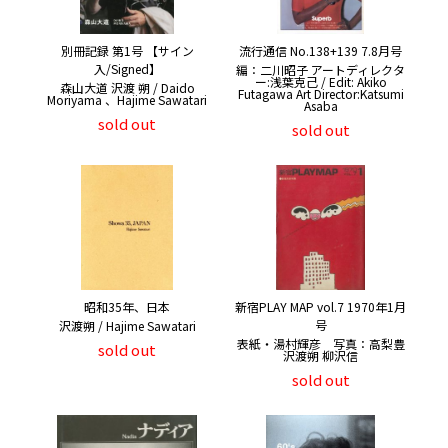
別冊記録 第1号 【サイン
流行通信 No.138+139 7.8月号
入/Signed】
編：二川昭子 アートディレクタ
ー:浅葉克己 / Edit: Akiko
森山大道 沢渡 朔 / Daido
Futagawa Art Director:Katsumi
Moriyama 、Hajime Sawatari
Asaba
sold out
sold out
昭和35年、日本
新宿PLAY MAP vol.7 1970年1月
号
沢渡朔 / Hajime Sawatari
表紙・湯村輝彦 写真：高梨豊
sold out
沢渡朔 柳沢信
sold out