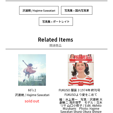
沢渡朔 / Hajime Sawatari
写真集 » 国内写真家
写真集 » ポートレイト
Related Items
関連商品
60's 2
FUKUSO 服装 3 1974年 終刊号
FUKUSOより愛をこめて
沢渡朔 / Hajime Sawatari
編：水上晃一 写真：沢渡朔 大
sold out
倉瞬二 浅井慎平 モデル：立木
リサ 山口小夜子 / Edit: Akihito
Mizukami Photo: Hajime
Sawatari Shunji Okura Shinpe