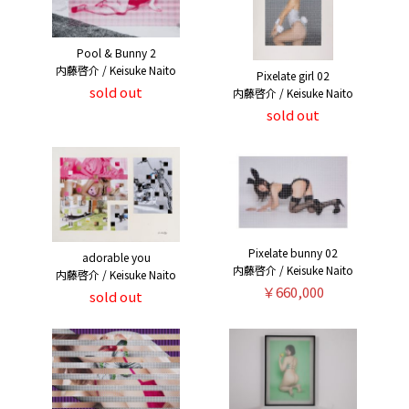
Pool & Bunny 2
内藤啓介 / Keisuke Naito
Pixelate girl 02
sold out
内藤啓介 / Keisuke Naito
sold out
Pixelate bunny 02
adorable you
内藤啓介 / Keisuke Naito
内藤啓介 / Keisuke Naito
￥660,000
sold out