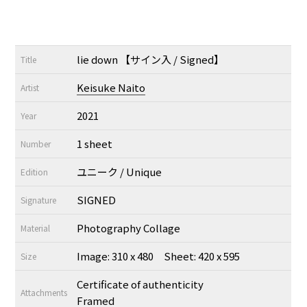
lie down 【サイン入 / Signed】
Title
Keisuke Naito
Artist
2021
Year
1 sheet
Number
ユニーク / Unique
Edition
SIGNED
Signature
Photography Collage
Material
Image: 310 x 480 Sheet: 420 x 595
Size
Certificate of authenticity
Attachments
Framed