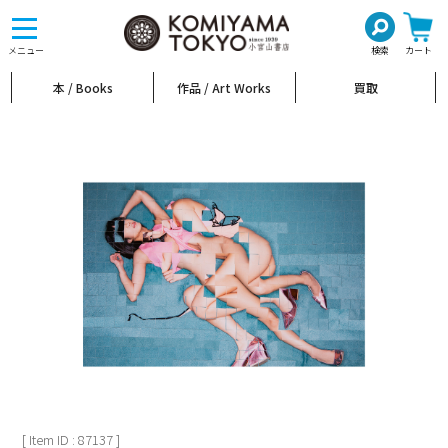
toggle
navigation
メニュー
検索
カート
本 / Books
作品 / Art Works
買取
[ Item ID : 87137 ]