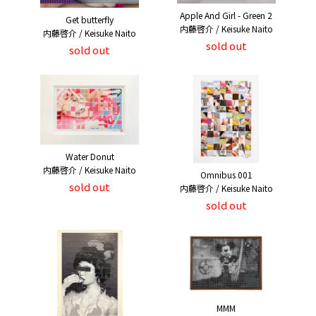
Apple And Girl - Green 2
Get butterfly
内藤啓介 / Keisuke Naito
内藤啓介 / Keisuke Naito
sold out
sold out
Water Donut
内藤啓介 / Keisuke Naito
Omnibus 001
sold out
内藤啓介 / Keisuke Naito
sold out
MMM