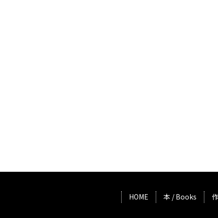
HOME
本 / Books
作