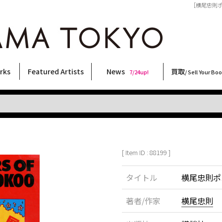
［横尾忠則ポス
rks
Featured Artists
News
買取
7/24up!
/ Sell Your Bo
ィー
ート
ス
orks
稲嶺啓一(東風終)
村田言恵
丸岡和吾
Rico Casella
キム・ロートン
菅谷晋一
柴田亜美
内藤啓介
CHRIS
森山大道
二本木里美
横尾忠則
大西洋介
内藤ルネ
三島剛
大類信
COOKIE
三島由紀夫
秋赤音
春川ナミオ
須藤昌人
北島敬三
林月光
佐伯俊男
天野タケル
新着・おすすめ商品
フェア・イベント情報
お店からのお知らせ
買取ブログ
買取専用フォー
古書 / 古本の買
美術品の買取
出張買取につい
宅配買取につい
店頭買取につい
よくある質問
9/7up!
6/1up!
7/24up!
 ART LABEL
Keiichi Inamine(kochishun)
Kotoe Murata
Kazumichi Maruoka
(Babybrush)
Kim Laughton
Shinichi Sugaya
Ami Shibata
Keisuke Naito
CHRIS
Daido Moriyama
Satomi Nihongi
Tadanori Yokoo
Yosuke Onishi
Rune Naito
Go Mishima
Makoto Ohrui
野性爆弾くっきー！
Yukio Mishima
AKIAKANE
Namio Harukawa
Masato Sudo
Keizo Kitajima
Gekko Hayashi
Toshio Saeki
TAKERU AMANO
[ Item ID : 88199 ]
タイトル
横尾忠則ポ
著者/作家
横尾忠則