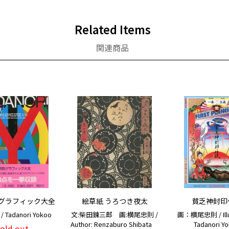
Related Items
関連商品
グラフィック大全
絵草紙 うろつき夜太
貧乏神封印
Tadanori Yokoo
文:柴田錬三郎 画:横尾忠則 /
画：横尾忠則 / Illus
Author: Renzaburo Shibata
Tadanori Y
sold out