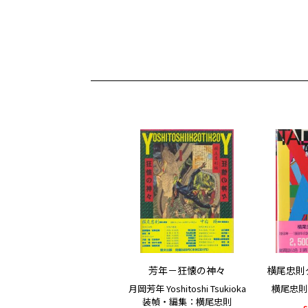
芳年－狂懐の神々
横尾忠則
月岡芳年 Yoshitoshi Tsukioka
横尾忠則 / 
装幀・編集：横尾忠則