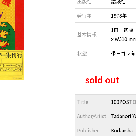
出版社
講談社
発行年
1978年
1冊 初版
基本情報
x W510 
状態
帯ヨゴレ
sold out
Title
100POSTE
Author/Artist
Tadanori 
Publisher
Kodansha