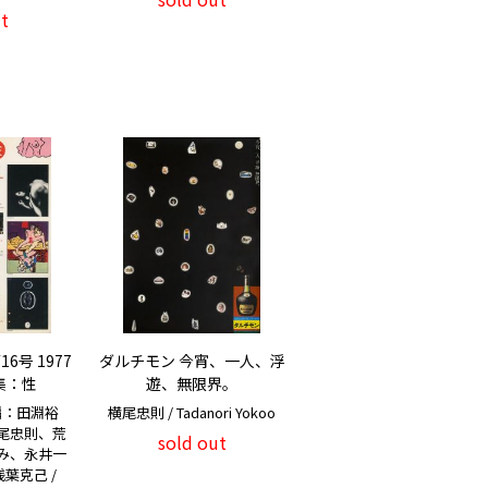
t
6号 1977
ダルチモン 今宵、一人、浮
特集：性
遊、無限界。
編：田淵裕
横尾忠則 / Tadanori Yokoo
尾忠則、荒
sold out
み、永井一
葉克己 /