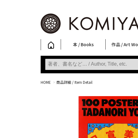
本 / Books
作品 / Art Wo
写真集
ファッション
アート / 美術
文学・人文
日本文化
新刊
SALE
フォトグラフ
ポスター
ストリートア
立体・その他
アートワーク
Primary Artw
版画
Photobooks
Fashion
Art
Literature & Humanities
Japanese Culture
New Books
SALE
Photography
Posters
Street Art
Sculptures / etc
Art Works
KOMIYAMA TOKYO
Prints
HOME
>
商品詳細 / Item Detail