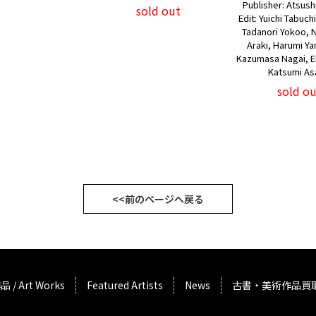
Publisher: Atsus
sold out
Edit: Yuichi Tabuch
Tadanori Yokoo, 
Araki, Harumi Y
Kazumasa Nagai, Ei
Katsumi As
sold ou
<<前のページへ戻る
品 / Art Works
Featured Artists
News
古書・美術作品買