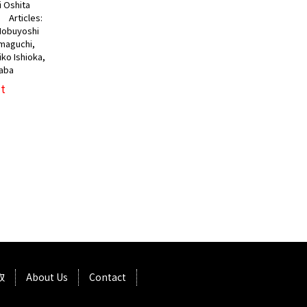
hi Oshita
i Articles:
Nobuyoshi
amaguchi,
ko Ishioka,
aba
t
取
About Us
Contact