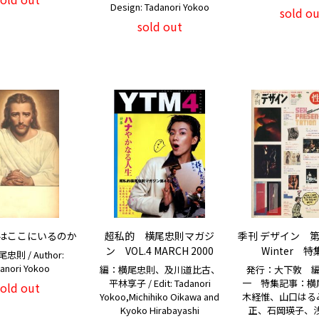
Design: Tadanori Yokoo
sold ou
sold out
はここにいるのか
超私的 横尾忠則マガジ
季刊 デザイン 第1
ン VOL.4 MARCH 2000
Winter 
則 / Author:
anori Yokoo
編：横尾忠則、及川道比古、
発行：大下敦 
平林享子 / Edit: Tadanori
一 特集記事：横
sold out
Yokoo,Michihiko Oikawa and
木経惟、山口はる
Kyoko Hirabayashi
正、石岡瑛子、浅