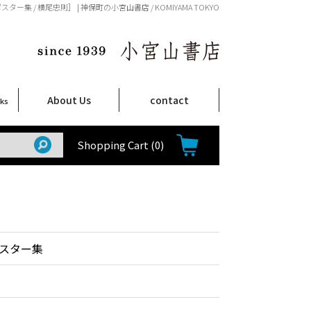
ター集 / 横尾忠則］ | 神保町の小宮山書店 / KOMIYAMA TOKYO
About Us
contact
oks
店舗案内
ご注文について
特定商取引法に関する表示
プライバシーポリシー
ム
取
て
て
て
Shop Infomation
How to Order
Shopping Cart
(0)
スター集