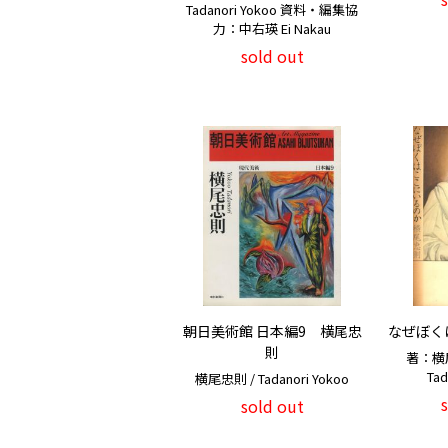
Tadanori Yokoo 資料・編集協
力：中右瑛 Ei Nakau
sold out
朝日美術館 日本編9 横尾忠
なぜぼく
則
著：横尾忠
Tad
横尾忠則 / Tadanori Yokoo
sold out