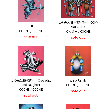
この先人間～海対応～ CONY
left
and CHILLY
COOKIE / COOKIE
くっきー / COOKIE
sold out
sold out
この先生物 強進化 Crocodile
Warp Family
and cat ghost
COOKIE / COOKIE
COOKIE / COOKIE
sold out
sold out