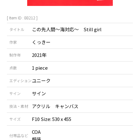
[ Item ID : 88212 ]
この先人間～海対応～ Still girl
タイトル
くっきー
作家
2021年
制作年
1 piece
点数
ユニーク
エディション
サイン
サイン
アクリル キャンバス
技法・素材
F10 Size: 530 x 455
サイズ
COA
付帯品など
額装