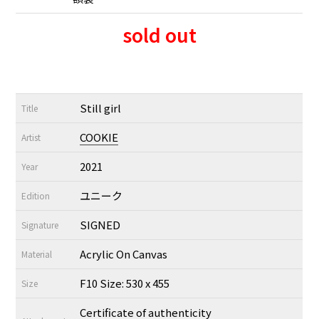
sold out
Still girl
Title
COOKIE
Artist
2021
Year
ユニーク
Edition
SIGNED
Signature
Acrylic On Canvas
Material
F10 Size: 530 x 455
Size
Certificate of authenticity