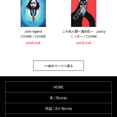
John legend
この先人間～海対応～ pancy
COOKIE / COOKIE
くっきー / COOKIE
sold out
sold out
<<前のページへ戻る
HOME
本 / Books
作品 / Art Works