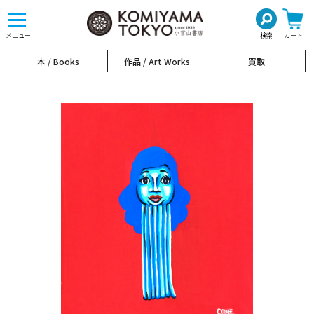
toggle
navigation
メニュー
検索
カート
本 / Books
作品 / Art Works
買取