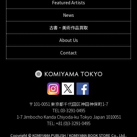
Featured Artists
News
古書・美術作品買取
About Us
Contact
〒101-0051 東京都千代田区神田神保町1-7
TEL:03-3291-0495
1-7 Jimbocho Kanda Chiyoda-ku Tokyo Japan 1010051
TEL: +81 (0)3-3291-0495
Copyright © KOMIYAMA PUBLISH / KOMIYAMA BOOK STORE Co., Ltd..