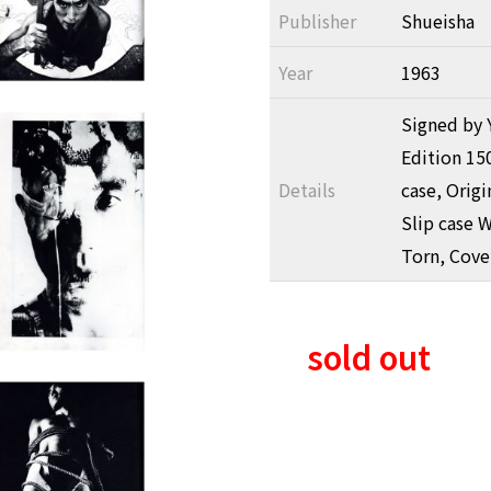
Publisher
Shueisha
Year
1963
Signed by 
Edition 150
Details
case, Origi
Slip case 
Torn, Cover
sold out