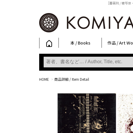
［薔薇刑 / 被写
本 / Books
作品 / Art Wo
写真集
ファッション
アート / 美術
文学・人文
日本文化
新刊
SALE
フォトグラフ
ポスター
ストリートア
立体・その他
アートワーク
Primary Artw
版画
Photobooks
Fashion
Art
Literature & Humanities
Japanese Culture
New Books
SALE
Photography
Posters
Street Art
Sculptures / etc
Art Works
KOMIYAMA TOKYO
Prints
HOME
>
商品詳細 / Item Detail