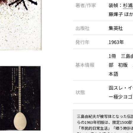
著者/作家
装幀：
杉浦
藤燁子 ほ
出版社
集英社
発行年
1963年
1冊 三島
基本情報
部 初版 
本語
函スレ・イ
状態
ー極少ヨ
三島由紀夫が被写体となった伝
らの1963年初版は、限定150
「市民的日常生活」「哂う時計