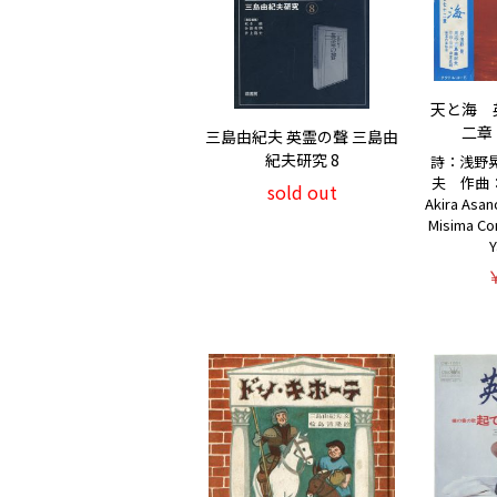
天と海 
二章
三島由紀夫 英霊の聲 三島由
紀夫研究 8
詩：浅野
夫 作曲：山
sold out
Akira Asan
Misima C