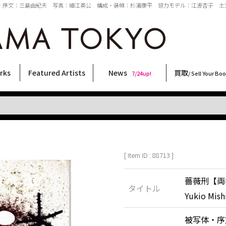
体・序文：三島由紀夫 写真：細江英公 構成・装幀：杉浦康平 協力モデル：江波杏子 土方巽 元藤燁
rks
Featured Artists
News
買取
7/24up!
/ Sell Your Bo
ィー
ート
ス
orks
稲嶺啓一(東風終)
村田言恵
丸岡和吾
Rico Casella
キム・ロートン
菅谷晋一
柴田亜美
内藤啓介
CHRIS
須藤昌人
三島由紀夫
横尾忠則
大類信
二本木里美
秋赤音
佐伯俊男
内藤ルネ
林月光
天野タケル
春川ナミオ
森山大道
三島剛
大西洋介
COOKIE
北島敬三
新着・おすすめ商品
フェア・イベント情報
お店からのお知らせ
買取ブログ
買取専用フォー
古書 / 古本の買
美術品の買取
出張買取につい
宅配買取につい
店頭買取につい
よくある質問
9/7up!
6/1up!
7/24up!
 ART LABEL
Keiichi Inamine(kochishun)
Kotoe Murata
Kazumichi Maruoka
(Babybrush)
Kim Laughton
Shinichi Sugaya
Ami Shibata
Keisuke Naito
CHRIS
Masato Sudo
Yukio Mishima
Tadanori Yokoo
Makoto Ohrui
Satomi Nihongi
AKIAKANE
Toshio Saeki
Rune Naito
Gekko Hayashi
TAKERU AMANO
Namio Harukawa
Daido Moriyama
Go Mishima
Yosuke Onishi
野性爆弾くっきー！
Keizo Kitajima
[ Item ID : 88713 ]
薔薇刑【両者サイ
タイトル
Yukio Mis
被写体・序