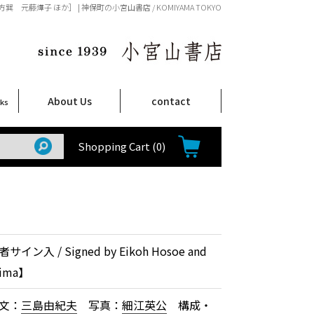
子 ほか］ | 神保町の小宮山書店 / KOMIYAMA TOKYO
About Us
contact
oks
店舗案内
ご注文について
特定商取引法に関する表示
プライバシーポリシー
ム
取
て
て
て
Shop Infomation
How to Order
Shopping Cart
(0)
ン入 / Signed by Eikoh Hosoe and
hima】
文：
三島由紀夫
写真：
細江英公
構成・