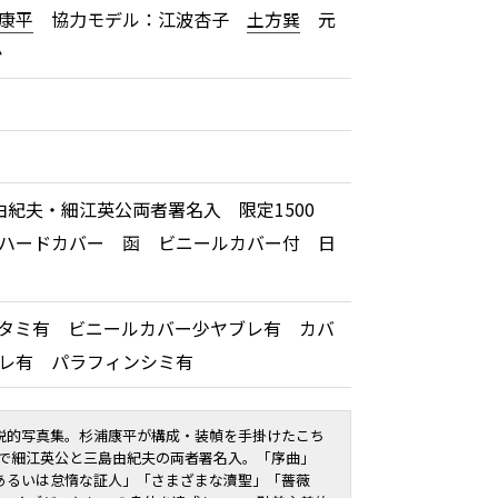
康平
協力モデル：江波杏子
土方巽
元
か
由紀夫・細江英公両者署名入 限定1500
ハードカバー 函 ビニールカバー付 日
タミ有 ビニールカバー少ヤブレ有 カバ
ゴレ有 パラフィンシミ有
説的写真集。杉浦康平が構成・装幀を手掛けたこち
0部で細江英公と三島由紀夫の両者署名入。「序曲」
あるいは怠惰な証人」「さまざまな瀆聖」「薔薇