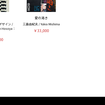
愛の渇き
デザイン /
三島由紀夫 / Yukio Mishima
an Hosoya：
￥33,000
00