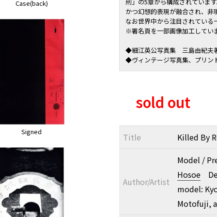
刑」の5章から構成されていま
Case(back)
かつ幻想的表現が融合され、非
なお世界中から注目されている
※署名頁を一部画像加工してい
◆細江英公写真集 三島由紀夫
◆ヴィンテージ写真集、プリン
sold out
Signed
Title
Killed By 
Model / Pr
Hosoe
Des
Author/Artist
model: Ky
Motofuji, 