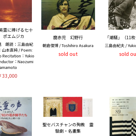
英霊に捧げる七十
 ポエムジカ
麿赤児 幻野行
「潮騒」（11
晃 朗読：三島由紀
朝倉俊博 / Toshihiro Asakura
三島由紀夫 / Yukio
本直純 / Poem:
sold out
sold ou
o Recitation：Yukio
onductor：Naozumi
Yamamoto
￥33,000
聖セバスチャンの殉教 靈
驗劇・名畫集