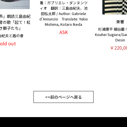
著：ガブリエレ・ダンヌンツ
ィオ 翻訳：三島由紀夫、池
田弘太郎 / Author: Gabriele
声」朗読三島由紀
d'Annunzio Translate: Yukio
東響
曾の歌「起て！紅
Mishima, Kotaro Ikeda
き獅子たち」
杉浦康平 細谷巌:
ASK
Kouhei Sugiura/G
由紀夫と盾の會
Desin
sold out
￥220,0
<<前のページへ戻る