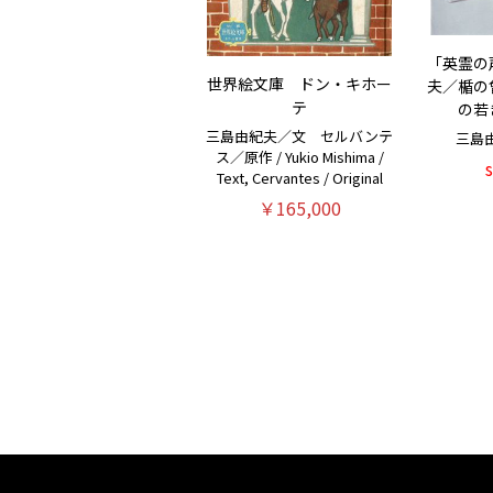
「英霊の
世界絵文庫 ドン・キホー
夫／楯の
テ
の若
三島由紀夫／文 セルバンテ
三島
ス／原作 / Yukio Mishima /
Text, Cervantes / Original
￥165,000