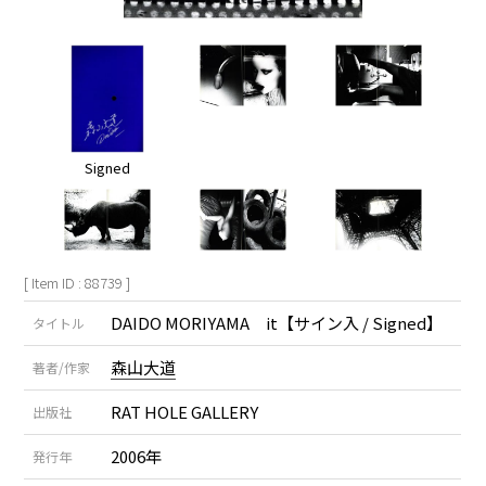
Signed
[ Item ID : 88739 ]
DAIDO MORIYAMA it【サイン入 / Signed】
タイトル
森山大道
著者/作家
RAT HOLE GALLERY
出版社
2006年
発行年