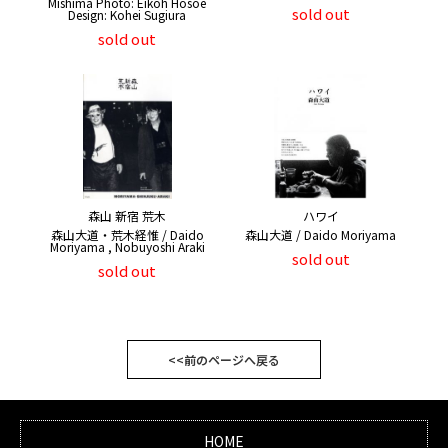
Mishima Photo: Eikoh Hosoe
sold out
Design: Kohei Sugiura
sold out
森山 新宿 荒木
ハワイ
森山大道・荒木経惟 / Daido
森山大道 / Daido Moriyama
Moriyama , Nobuyoshi Araki
sold out
sold out
<<前のページへ戻る
HOME