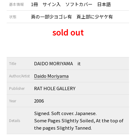
1冊 サイン入 ソフトカバー 日本語
基本情報
頁の一部少ヨゴレ有 頁上部に少ヤケ有
状態
sold out
DAIDO MORIYAMA it
Title
Daido Moriyama
Author/Artist
RAT HOLE GALLERY
Publisher
2006
Year
Signed. Soft cover. Japanese.
Some Pages Slightly Soiled, At the top of
Details
the pages Slightly Tanned.