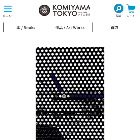
toggle
navigation
メニュー
検索
カート
本 / Books
作品 / Art Works
買取