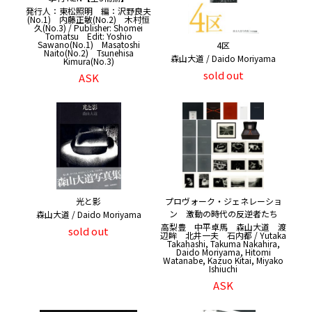
発行人：東松照明 編：沢野良夫
(No.1) 内藤正敏(No.2) 木村恒
久(No.3) / Publisher: Shomei
Tomatsu Edit: Yoshio
Sawano(No.1) Masatoshi
4区
Naito(No.2) Tsunehisa
森山大道 / Daido Moriyama
Kimura(No.3)
sold out
ASK
光と影
プロヴォーク・ジェネレーショ
ン 激動の時代の反逆者たち
森山大道 / Daido Moriyama
高梨豊 中平卓馬 森山大道 渡
sold out
辺眸 北井一夫 石内都 / Yutaka
Takahashi, Takuma Nakahira,
Daido Moriyama, Hitomi
Watanabe, Kazuo Kitai, Miyako
Ishiuchi
ASK