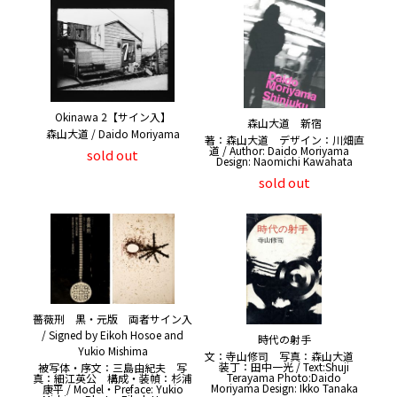
Okinawa 2【サイン入】
森山大道 新宿
森山大道 / Daido Moriyama
著：森山大道 デザイン：川畑直
道 / Author: Daido Moriyama
sold out
Design: Naomichi Kawahata
sold out
薔薇刑 黒・元版 両者サイン入
/ Signed by Eikoh Hosoe and
時代の射手
Yukio Mishima
文：寺山修司 写真：森山大道
装丁：田中一光 / Text:Shuji
被写体・序文：三島由紀夫 写
Terayama Photo:Daido
真：細江英公 構成・装幀：杉浦
Moriyama Design: Ikko Tanaka
康平 / Model・Preface: Yukio