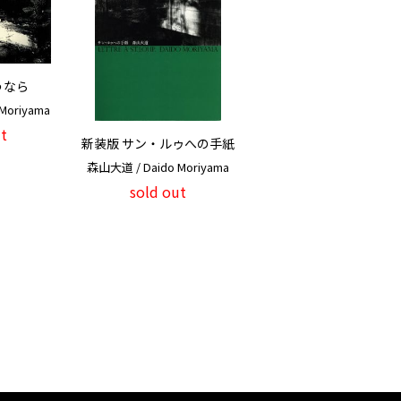
うなら
Moriyama
t
新装版 サン・ルゥへの手紙
森山大道 / Daido Moriyama
sold out