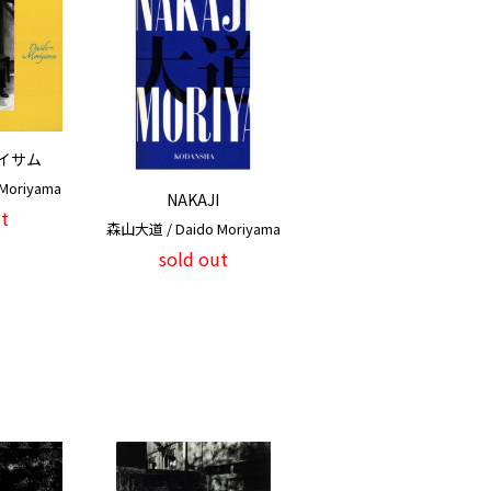
ズイサム
Moriyama
NAKAJI
t
森山大道 / Daido Moriyama
sold out