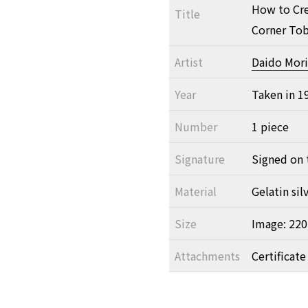
How to Cre
Title
Corner T
Artist
Daido Mor
Year
Taken in 1
Number
1 piece
Signature
Signed on 
Material
Gelatin sil
Size
Image: 22
Attachments
Certificate