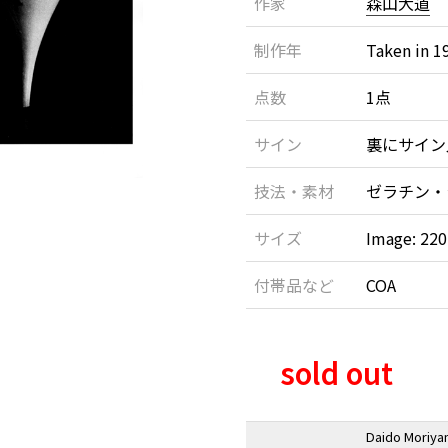
作家
森山大道
制作年
Taken in 1
点数
1点
サイン
裏にサイン
技法・素材
ゼラチン・
サイズ
Image: 22
付帯品など
COA
sold out
Daido Moriyam