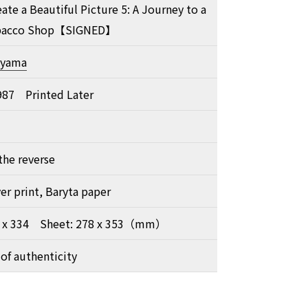
ate a Beautiful Picture 5: A Journey to a
obacco Shop【SIGNED】
iyama
987 Printed Later
the reverse
ver print, Baryta paper
0 x 334 Sheet: 278 x 353（mm）
 of authenticity