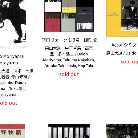
プロヴォーク 1-3号 復刻版
Actor シミ
森山大道 中平卓馬 高梨
森山大道 / Daido 
豊 多木浩二 / Daido
o Moriyama:
Moriyama, Takuma Nakahira,
sold ou
erayama
Yutaka Takanashi, Koji Taki
山大道 スポーツ版
sold out
著者: 寺山修司 /
graphs: Daido
ma Text: Shuji
Terayama
sold out