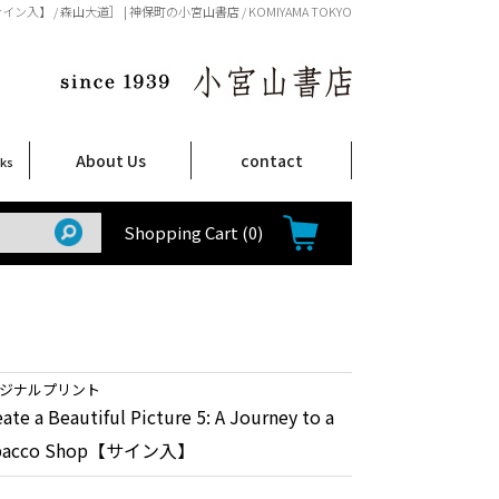
bacco Shop【サイン入】 / 森山大道］ | 神保町の小宮山書店 / KOMIYAMA TOKYO
About Us
contact
oks
店舗案内
ご注文について
特定商取引法に関する表示
プライバシーポリシー
ム
取
て
て
て
Shop Infomation
How to Order
Shopping Cart
(0)
リジナルプリント
ate a Beautiful Picture 5: A Journey to a
obacco Shop【サイン入】