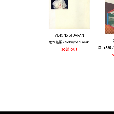
VISIONS of JAPAN
荒木経惟 / Nobuyoshi Araki
森山大道 / 
sold out