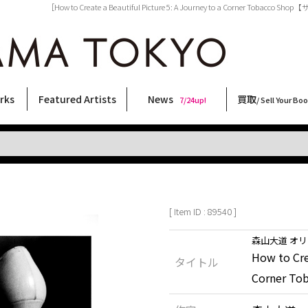
［How to Create a Beautiful Picture 5: A Journey to a Corner To
rks
Featured Artists
News
買取
7/24up!
/ Sell Your Bo
ィー
ート
ス
orks
稲嶺啓一(東風終)
村田言恵
丸岡和吾
Rico Casella
キム・ロートン
菅谷晋一
柴田亜美
内藤啓介
CHRIS
森山大道
天野タケル
林月光
三島由紀夫
春川ナミオ
須藤昌人
佐伯俊男
秋赤音
三島剛
北島敬三
大西洋介
内藤ルネ
大類信
二本木里美
横尾忠則
COOKIE
新着・おすすめ商品
フェア・イベント情報
お店からのお知らせ
買取ブログ
買取専用フォー
古書 / 古本の買
美術品の買取
出張買取につい
宅配買取につい
店頭買取につい
よくある質問
9/7up!
6/1up!
7/24up!
 ART LABEL
Keiichi Inamine(kochishun)
Kotoe Murata
Kazumichi Maruoka
(Babybrush)
Kim Laughton
Shinichi Sugaya
Ami Shibata
Keisuke Naito
CHRIS
Daido Moriyama
TAKERU AMANO
Gekko Hayashi
Yukio Mishima
Namio Harukawa
Masato Sudo
Toshio Saeki
AKIAKANE
Go Mishima
Keizo Kitajima
Yosuke Onishi
Rune Naito
Makoto Ohrui
Satomi Nihongi
Tadanori Yokoo
野性爆弾くっきー！
[ Item ID : 89540 ]
森山大道 オ
How to Cre
タイトル
Corner T