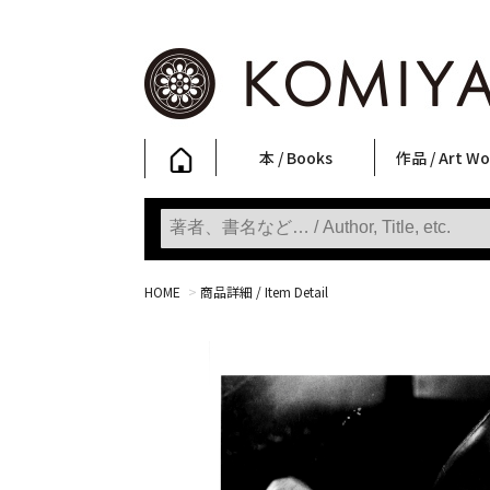
本 / Books
作品 / Art Wo
写真集
ファッション
アート / 美術
文学・人文
日本文化
新刊
SALE
フォトグラフ
ポスター
ストリートア
立体・その他
アートワーク
Primary Artw
版画
Photobooks
Fashion
Art
Literature & Humanities
Japanese Culture
New Books
SALE
Photography
Posters
Street Art
Sculptures / etc
Art Works
KOMIYAMA TOKYO
Prints
HOME
>
商品詳細 / Item Detail