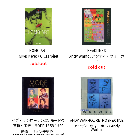
HOMO ART
HEADLINES
Gilles Néret / Gilles Néret
Andy Warhol アンディ・ウォーホ
ル
sold out
sold out
イヴ・サンローラン展/ モードの
ANDY WARHOL RETROSPECTIVE
革新と栄光 MODE 1958-1990
アンディ･ウォーホル / Andy
Warhol
監修：セゾン美術館 /
Supervision: Sezon Museum of