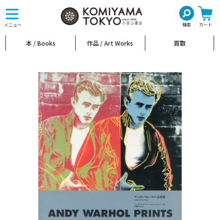
toggle
navigation
メニュー
検索
カート
本 / Books
作品 / Art Works
買取