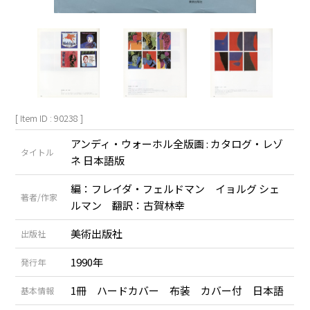
[ Item ID : 90238 ]
アンディ・ウォーホル全版画 : カタログ・レゾ
タイトル
ネ 日本語版
編：フレイダ・フェルドマン イョルグ シェ
著者/作家
ルマン 翻訳：古賀林幸
美術出版社
出版社
1990年
発行年
1冊 ハードカバー 布装 カバー付 日本語
基本情報