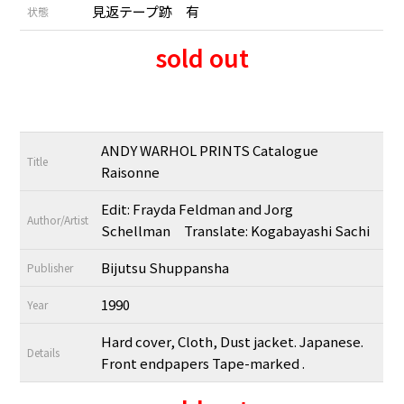
見返テープ跡 有
状態
sold out
ANDY WARHOL PRINTS Catalogue
Title
Raisonne
Edit: Frayda Feldman and Jorg
Author/Artist
Schellman Translate: Kogabayashi Sachi
Bijutsu Shuppansha
Publisher
1990
Year
Hard cover, Cloth, Dust jacket. Japanese.
Details
Front endpapers Tape-marked .