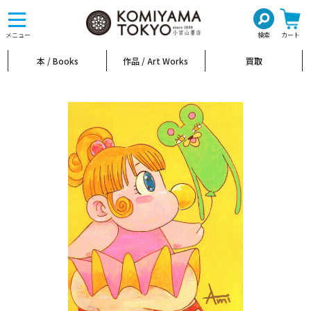
toggle
navigation
メニュー
検索
カート
本 / Books
作品 / Art Works
買取