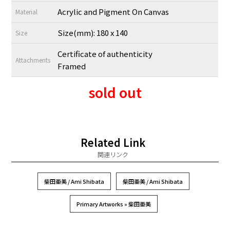
Acrylic and Pigment On Canvas
Material
Size(mm): 180 x 140
Size
Certificate of authenticity
Attachments
Framed
sold out
Related Link
関連リンク
柴田亜美 / Ami Shibata
柴田亜美 / Ami Shibata
Primary Artworks » 柴田亜美