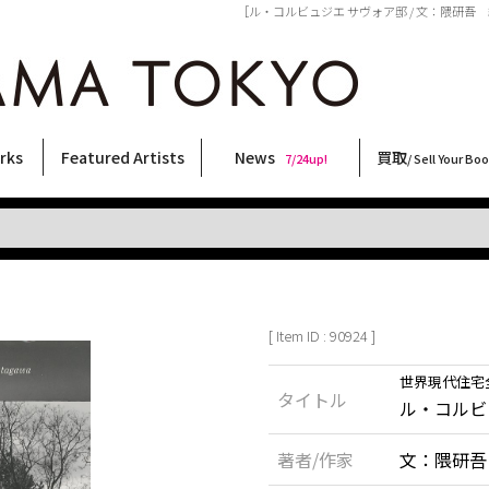
［ル・コルビュジエ サヴォア邸 / 文：隈研吾 編・
rks
Featured Artists
News
買取
7/24up!
/ Sell Your Bo
ィー
ート
ス
orks
稲嶺啓一(東風終)
村田言恵
丸岡和吾
Rico Casella
キム・ロートン
菅谷晋一
柴田亜美
内藤啓介
CHRIS
北島敬三
三島由紀夫
大類信
森山大道
三島剛
須藤昌人
春川ナミオ
佐伯俊男
内藤ルネ
秋赤音
横尾忠則
二本木里美
COOKIE
大西洋介
林月光
天野タケル
新着・おすすめ商品
フェア・イベント情報
お店からのお知らせ
買取ブログ
買取専用フォー
古書 / 古本の買
美術品の買取
出張買取につい
宅配買取につい
店頭買取につい
よくある質問
9/7up!
6/1up!
7/24up!
 ART LABEL
Keiichi Inamine(kochishun)
Kotoe Murata
Kazumichi Maruoka
(Babybrush)
Kim Laughton
Shinichi Sugaya
Ami Shibata
Keisuke Naito
CHRIS
Keizo Kitajima
Yukio Mishima
Makoto Ohrui
Daido Moriyama
Go Mishima
Masato Sudo
Namio Harukawa
Toshio Saeki
Rune Naito
AKIAKANE
Tadanori Yokoo
Satomi Nihongi
野性爆弾くっきー！
Yosuke Onishi
Gekko Hayashi
TAKERU AMANO
[ Item ID : 90924 ]
世界現代住宅
タイトル
ル・コルビ
著者/作家
文：隈研吾