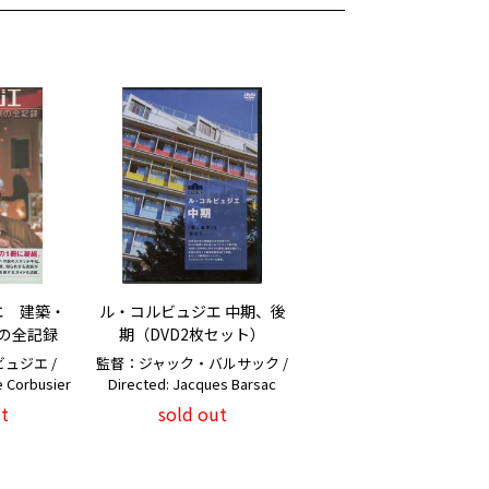
エ 建築・
ル・コルビュジエ 中期、後
の全記録
期（DVD2枚セット）
ュジエ /
監督：ジャック・バルサック /
e Corbusier
Directed: Jacques Barsac
t
sold out