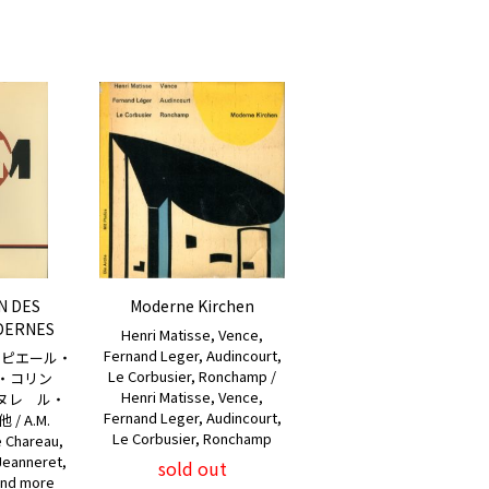
ON DES
Moderne Kirchen
DERNES
Henri Matisse, Vence,
Fernand Leger, Audincourt,
 ピエール・
Le Corbusier, Ronchamp /
ル・コリン
Henri Matisse, Vence,
ヌレ ル・
Fernand Leger, Audincourt,
 A.M.
Le Corbusier, Ronchamp
e Chareau,
 Jeanneret,
sold out
and more