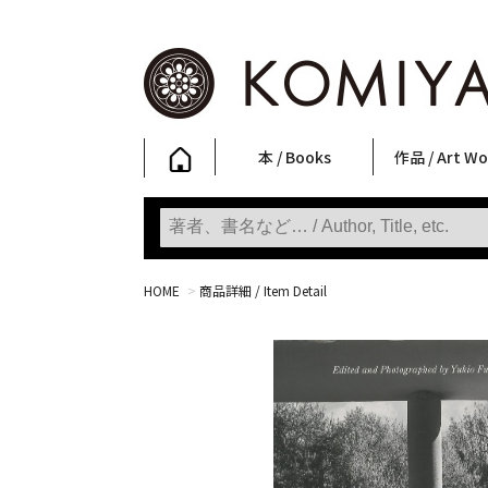
本 / Books
作品 / Art Wo
写真集
ファッション
アート / 美術
文学・人文
日本文化
新刊
SALE
フォトグラフ
ポスター
ストリートア
立体・その他
アートワーク
Primary Artw
版画
Photobooks
Fashion
Art
Literature & Humanities
Japanese Culture
New Books
SALE
Photography
Posters
Street Art
Sculptures / etc
Art Works
KOMIYAMA TOKYO
Prints
HOME
>
商品詳細 / Item Detail