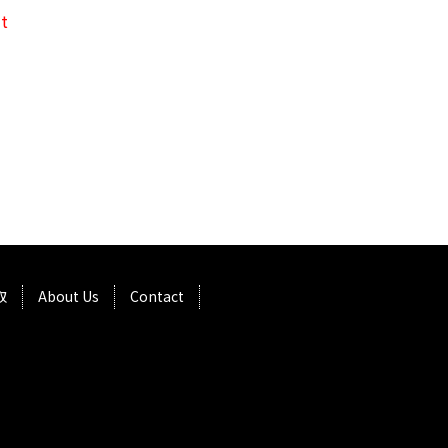
t
取
About Us
Contact