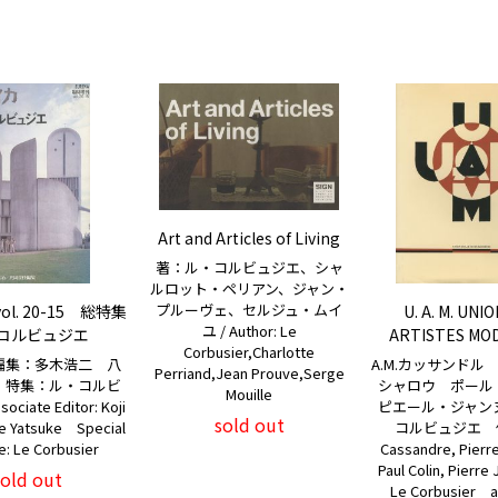
Art and Articles of Living
著：ル・コルビュジエ、シャ
ルロット・ペリアン、ジャン・
プルーヴェ、セルジュ・ムイ
ol. 20-15 総特集
U. A. M. UNI
ユ / Author: Le
コルビュジエ
ARTISTES MO
Corbusier,Charlotte
編集：多木浩二 八
A.M.カッサンドル
Perriand,Jean Prouve,Serge
 特集：ル・コルビ
シャロウ ポー
Mouille
ciate Editor: Koji
ピエール・ジャン
sold out
me Yatsuke Special
コルビュジエ 他 /
e: Le Corbusier
Cassandre, Pierr
Paul Colin, Pierre
sold out
Le Corbusier 