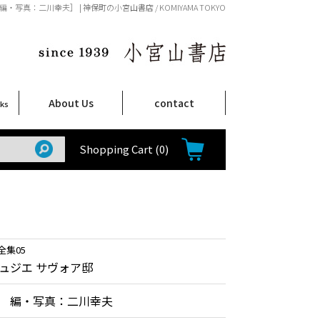
写真：二川幸夫］ | 神保町の小宮山書店 / KOMIYAMA TOKYO
About Us
contact
oks
店舗案内
ご注文について
特定商取引法に関する表示
プライバシーポリシー
ム
取
て
て
て
Shop Infomation
How to Order
Shopping Cart
(0)
全集05
ュジエ サヴォア邸
 編・写真：二川幸夫