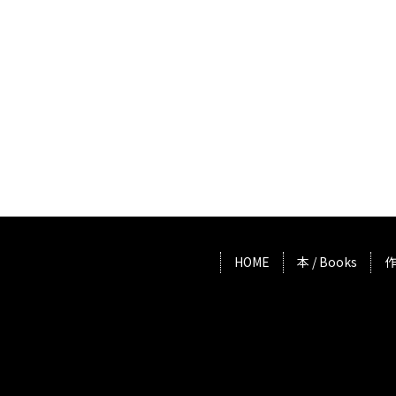
HOME
本 / Books
作