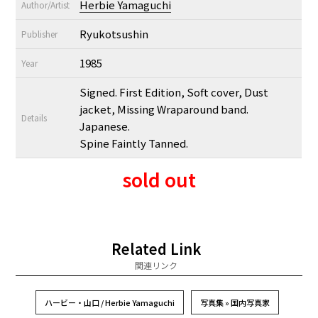
Herbie Yamaguchi
Author/Artist
Ryukotsushin
Publisher
1985
Year
Signed. First Edition, Soft cover, Dust
jacket, Missing Wraparound band.
Details
Japanese.
Spine Faintly Tanned.
sold out
Related Link
関連リンク
ハービー・山口 / Herbie Yamaguchi
写真集 » 国内写真家