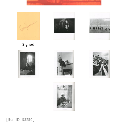
Signed
[ Item ID : 93250 ]