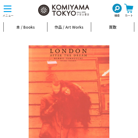
toggle
navigation
メニュー
検索
カート
本 / Books
作品 / Art Works
買取