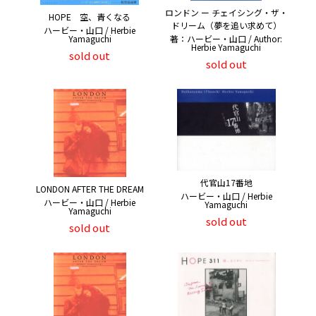
ロンドン ー チェイシング・ザ・
HOPE 空、青くなる
ドリーム（夢を追い求めて）
ハービー・山口 / Herbie
著：ハービー・山口 / Author:
Yamaguchi
Herbie Yamaguchi
sold out
sold out
代官山17番地
LONDON AFTER THE DREAM
ハービー・山口 / Herbie
ハービー・山口 / Herbie
Yamaguchi
Yamaguchi
sold out
sold out