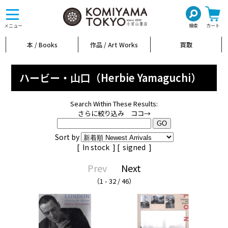
toggle
navigation
メニュー
検索
カート
本 / Books
作品 / Art Works
買取
ハービー・山口（Herbie Yamaguchi）
Search Within These Results:
さらに絞り込み ココ→
Sort by
[
In stock
] [
signed
]
Prev
Next
（1 - 32 / 46）