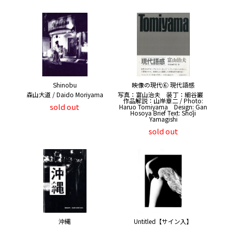
Shinobu
映像の現代⑥ 現代語感
森山大道 / Daido Moriyama
写真：富山治夫 装丁：細谷巖
作品解説：山岸章二 / Photo:
sold out
Haruo Tomiyama Design: Gan
Hosoya Brief Text: Shōji
Yamagishi
sold out
沖縄
Untitled【サイン入】