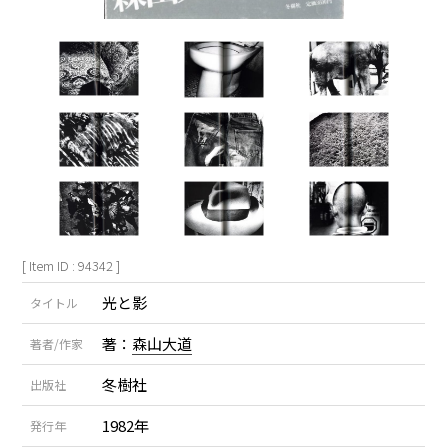
[ Item ID : 94342 ]
光と影
タイトル
著：
森山大道
著者/作家
冬樹社
出版社
1982年
発行年