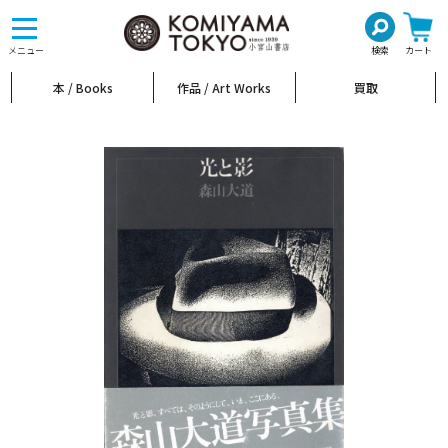
toggle
navigation
メニュー
検索
カート
本 / Books
作品 / Art Works
買取