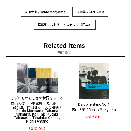
森山大道 / Daido Moriyama
写真集 » 国内写真家
写真集 » ストリートスナップ（日本）
Related Items
関連商品
まずたしからしさの世界をすてろ
森山大道 中平卓馬 多木浩二
Daido hysteric No.4
高梨豊 岡田隆彦 天野道映 /
森山大道 / Daido Moriyama
Daido Moriyama, Takuma
Nakahira, Koji Taki, Yutaka
sold out
Takanashi, Takahiko Okada,
Michie Amano
sold out