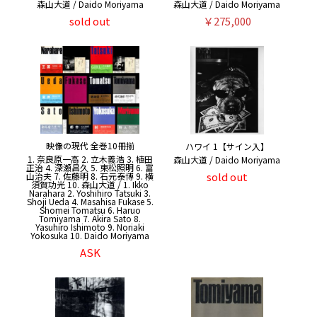
森山大道 / Daido Moriyama
森山大道 / Daido Moriyama
sold out
￥275,000
映像の現代 全巻10冊揃
ハワイ 1【サイン入】
1. 奈良原一高 2. 立木義浩 3. 植田
森山大道 / Daido Moriyama
正治 4. 深瀬昌久 5. 東松照明 6. 富
sold out
山治夫 7. 佐藤明 8. 石元泰博 9. 横
須賀功光 10. 森山大道 / 1. Ikko
Narahara 2. Yoshihiro Tatsuki 3.
Shoji Ueda 4. Masahisa Fukase 5.
Shomei Tomatsu 6. Haruo
Tomiyama 7. Akira Sato 8.
Yasuhiro Ishimoto 9. Noriaki
Yokosuka 10. Daido Moriyama
ASK