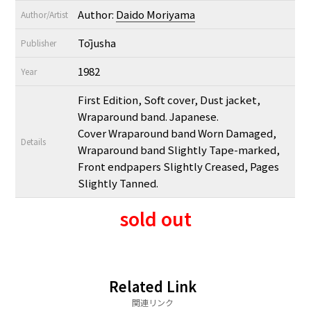
Author:
Daido Moriyama
Author/Artist
Tōjusha
Publisher
1982
Year
First Edition, Soft cover, Dust jacket,
Wraparound band. Japanese.
Cover Wraparound band Worn Damaged,
Details
Wraparound band Slightly Tape-marked,
Front endpapers Slightly Creased, Pages
Slightly Tanned.
sold out
Related Link
関連リンク