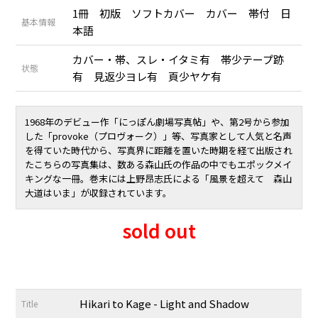
1冊 初版 ソフトカバー カバー 帯付 日
基本情報
本語
カバー・帯、スレ・イタミ有 帯少テープ跡
状態
有 見返少ヨレ有 頁少ヤケ有
1968年のデビュー作「
にっぽん劇場写真帖
」や、第2号から参加
した「
provoke（プロヴォーク）
」等、写真家として人気と名声
を得ていた時代から、写真界に距離を置いた時期を経て出版され
たこちらの写真集は、数ある森山氏の作品の中でもエポックメイ
キングな一冊。巻末には上野昂志氏による「風景を超えて 森山
大道はいま」が収録されています。
sold out
Hikari to Kage - Light and Shadow
Title