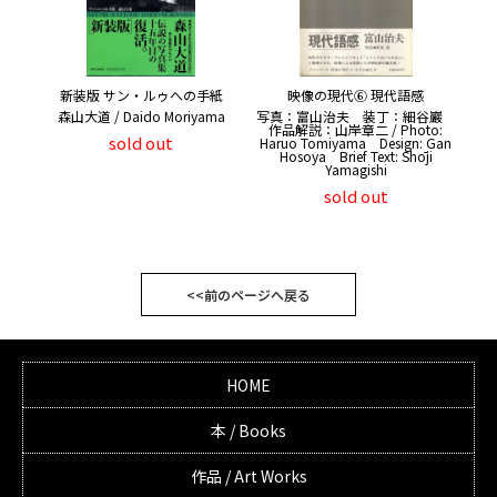
新装版 サン・ルゥへの手紙
映像の現代⑥ 現代語感
森山大道 / Daido Moriyama
写真：富山治夫 装丁：細谷巖
作品解説：山岸章二 / Photo:
sold out
Haruo Tomiyama Design: Gan
Hosoya Brief Text: Shōji
Yamagishi
sold out
<<前のページへ戻る
HOME
本 / Books
作品 / Art Works