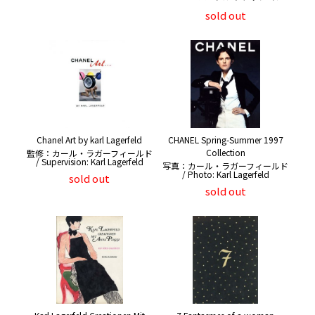
sold out
Chanel Art by karl Lagerfeld
CHANEL Spring-Summer 1997
Collection
監修：カール・ラガーフィールド
/ Supervision: Karl Lagerfeld
写真：カール・ラガーフィールド
/ Photo: Karl Lagerfeld
sold out
sold out