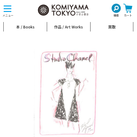
toggle
navigation
メニュー
検索
カート
本 / Books
作品 / Art Works
買取