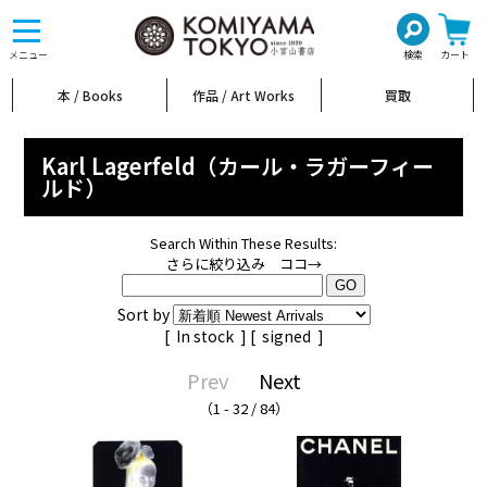
toggle
navigation
メニュー
検索
カート
本 / Books
作品 / Art Works
買取
Karl Lagerfeld（カール・ラガーフィー
ルド）
Search Within These Results:
さらに絞り込み ココ→
Sort by
[
In stock
] [
signed
]
Prev
Next
（1 - 32 / 84）