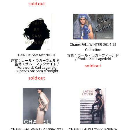
sold out
Chanel FALL-WINTER 2014-15
Collection
HAIR BY SAM McKNIGHT
写真：カール・ラガーフィールド
/ Photo: Karl Lagerfeld
序文：カール・ラガーフェルド
監修：サム・マックナイト /
sold out
Foreword: Karl Lagerfeld
Supervision: Sam McKnight
sold out
CHANEL FALL-WINTER 1996-1997
CHANEL LATIN LOVER SPRING-