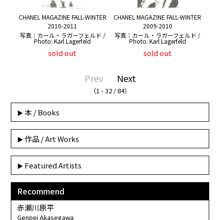
CHANEL MAGAZINE FALL-WINTER
CHANEL MAGAZINE FALL-WINTER
2010-2011
2009-2010
写真：カール・ラガーフェルド /
写真：カール・ラガーフェルド /
Photo: Karl Lagerfeld
Photo: Karl Lagerfeld
sold out
sold out
Prev
Next
（1 - 32 / 84）
本 / Books
作品 / Art Works
Featured Artists
Recommend
赤瀬川原平
Genpei Akasegawa