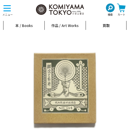
toggle
navigation
メニュー
検索
カート
本 / Books
作品 / Art Works
買取