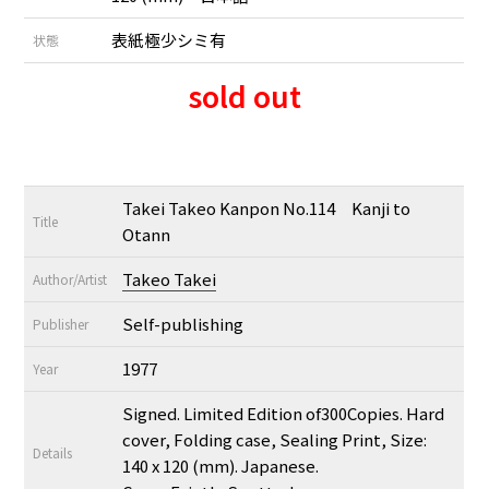
表紙極少シミ有
状態
sold out
Takei Takeo Kanpon No.114 Kanji to
Title
Otann
Takeo Takei
Author/Artist
Self-publishing
Publisher
1977
Year
Signed. Limited Edition of300Copies. Hard
cover, Folding case, Sealing Print, Size:
Details
140 x 120 (mm). Japanese.