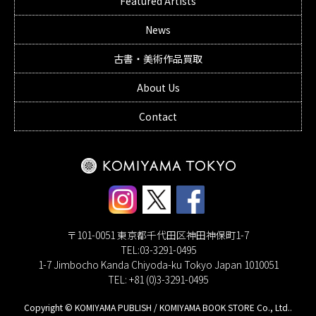
Featured Artists
News
古書・美術作品買取
About Us
Contact
〒101-0051 東京都千代田区神田神保町1-7
TEL:03-3291-0495
1-7 Jimbocho Kanda Chiyoda-ku Tokyo Japan 1010051
TEL: +81 (0)3-3291-0495
Copyright © KOMIYAMA PUBLISH / KOMIYAMA BOOK STORE Co., Ltd..