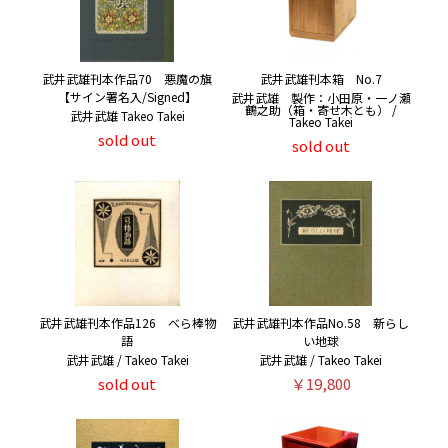
武井武雄刊本作品70 悪魔の旗
武井武雄刊本箱 No.7
【サイン署名入/Signed】
武井武雄 製作：小田原・一ノ瀬
鶴之助（箱・寄せ木とも） /
武井武雄 Takeo Takei
Takeo Takei
sold out
sold out
武井武雄刊本作品126 べら棒物
武井武雄刊本作品No.58 新らし
語
い地球
武井武雄 / Takeo Takei
武井武雄 / Takeo Takei
sold out
￥19,800