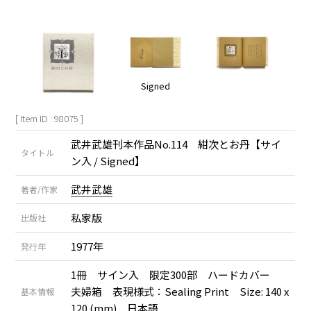
Signed
[ Item ID : 98075 ]
武井武雄刊本作品No.114 紺次とお丹【サイ
タイトル
ン入 / Signed】
武井武雄
著者/作家
私家版
出版社
1977年
発行年
1冊 サイン入 限定300部 ハードカバー
夫婦箱 表現様式：Sealing Print Size: 140 x
基本情報
120 (mm) 日本語