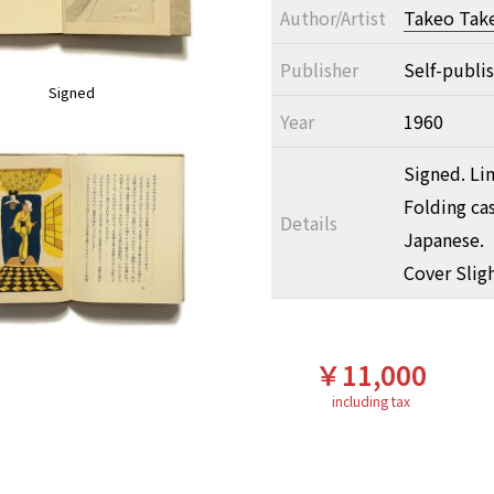
Author/Artist
Takeo Tak
Publisher
Self-publi
Signed
Year
1960
Signed. Li
Folding cas
Details
Japanese.
Cover Slig
￥11,000
including tax