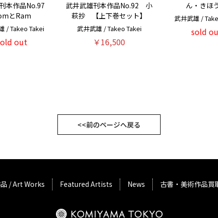
ん・きほ
刊本作品No.97
武井武雄刊本作品No.92 小
omとRam
萩抄 【上下巻セット】
武井武雄 / Takeo
/ Takeo Takei
武井武雄 / Takeo Takei
sold ou
sold out
￥16,500
<<前のページへ戻る
品 / Art Works
Featured Artists
News
古書・美術作品買