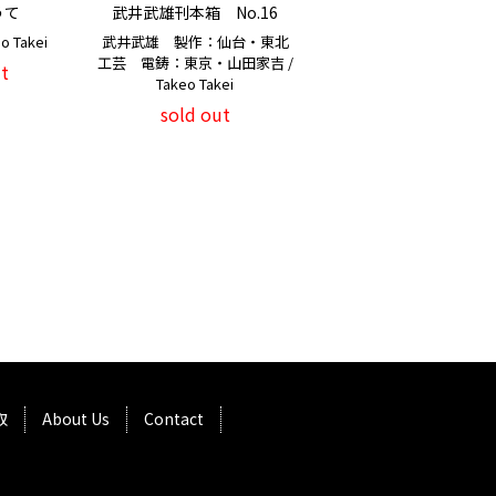
うて
武井武雄刊本箱 No.16
 Takei
武井武雄 製作：仙台・東北
工芸 電鋳：東京・山田家吉 /
t
Takeo Takei
sold out
取
About Us
Contact