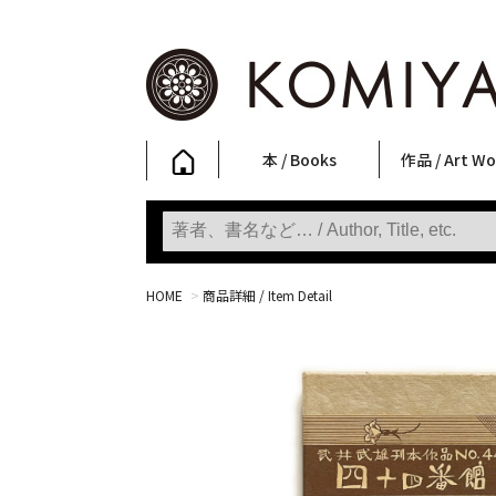
本 / Books
作品 / Art Wo
写真集
ファッション
アート / 美術
文学・人文
日本文化
新刊
SALE
フォトグラフ
ポスター
ストリートア
立体・その他
アートワーク
Primary Artw
版画
Photobooks
Fashion
Art
Literature & Humanities
Japanese Culture
New Books
SALE
Photography
Posters
Street Art
Sculptures / etc
Art Works
KOMIYAMA TOKYO
Prints
HOME
>
商品詳細 / Item Detail