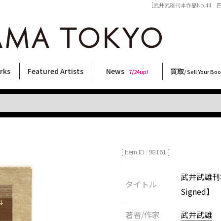
［武井武雄刊本作品No.44 四十四
rks
Featured Artists
News
買取
7/24up!
/ Sell Your Bo
ィー
ート
ス
orks
稲嶺啓一(東風終)
村田言恵
丸岡和吾
Rico Casella
キム・ロートン
菅谷晋一
柴田亜美
内藤啓介
CHRIS
森山大道
COOKIE
大類信
天野タケル
春川ナミオ
二本木里美
三島剛
大西洋介
林月光
秋赤音
佐伯俊男
三島由紀夫
北島敬三
内藤ルネ
須藤昌人
横尾忠則
新着・おすすめ商品
フェア・イベント情報
お店からのお知らせ
買取ブログ
買取専用フォー
古書 / 古本の買
美術品の買取
出張買取につい
宅配買取につい
店頭買取につい
よくある質問
9/7up!
6/1up!
7/24up!
 ART LABEL
Keiichi Inamine(kochishun)
Kotoe Murata
Kazumichi Maruoka
(Babybrush)
Kim Laughton
Shinichi Sugaya
Ami Shibata
Keisuke Naito
CHRIS
Daido Moriyama
野性爆弾くっきー！
Makoto Ohrui
TAKERU AMANO
Namio Harukawa
Satomi Nihongi
Go Mishima
Yosuke Onishi
Gekko Hayashi
AKIAKANE
Toshio Saeki
Yukio Mishima
Keizo Kitajima
Rune Naito
Masato Sudo
Tadanori Yokoo
[ Item ID : 98161 ]
武井武雄刊
タイトル
Signed】
著者/作家
武井武雄