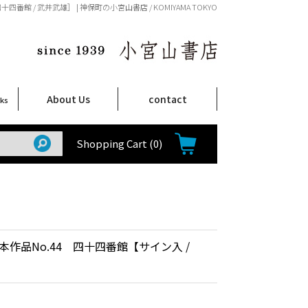
番館 / 武井武雄］ | 神保町の小宮山書店 / KOMIYAMA TOKYO
About Us
contact
oks
店舗案内
ご注文について
特定商取引法に関する表示
プライバシーポリシー
ム
取
て
て
て
Shop Infomation
How to Order
Shopping Cart
(0)
本作品No.44 四十四番館【サイン入 /