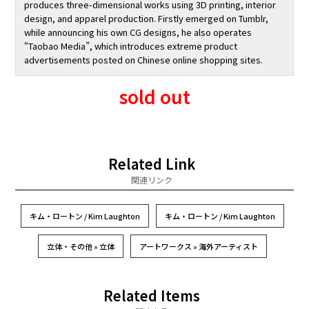
produces three-dimensional works using 3D printing, interior
design, and apparel production. Firstly emerged on Tumblr,
while announcing his own CG designs, he also operates
“Taobao Media”, which introduces extreme product
advertisements posted on Chinese online shopping sites.
sold out
Related Link
関連リンク
キム・ロートン / Kim Laughton
キム・ロートン / Kim Laughton
立体・その他 » 立体
アートワークス » 海外アーティスト
Related Items