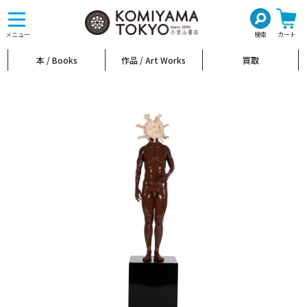
toggle
navigation
メニュー
検索
カート
本 / Books
作品 / Art Works
買取