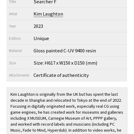
Searcher F
Title
Kim Laughton
Artist
2023
Year
Unique
Edition
Gloss painted C-UV 9400 resin
Material
Size: H617 x W150 x D150 (mm)
Size
Certificate of authenticity
Attachments
Kim Laughton is originally from the UK but has spent the last
decade in Shanghai and relocated to Tokyo at the end of 2022.
Focusing in digitally originated work, especially real CG using
game engines, he has created work for museums and galleries
including X MUSEUM, Carnegie Museum of Art, PPPP gallery,
and worked with record labels and musicians (including PC
Music, Fade to Mind, Hyperdub). In addition to video works, he