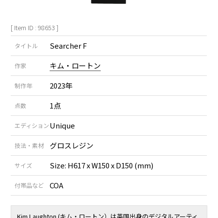
[ Item ID : 98653 ]
Searcher F
タイトル
キム・ロートン
作家
2023年
制作年
1点
点数
Unique
エディション
グロスレジン
技法・素材
Size: H617 x W150 x D150 (mm)
サイズ
COA
付帯品など
Kim Laughton (キム・ロートン）は英国出身のデジタルアーティ