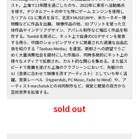
スト。上海で13年間を過ごしたのち、2022年に東京へ活動拠点
を移す。デジタルアートの中でも特にゲーム エンジンを使用し
たリアル CG に焦点を当て、北京X MUSEUMや、米カーネギー博
物館などに作品を出展。 映像作品の他、3Dプリントを使った立
体作品やインテリアデザイン、アパレル制作など幅広く作品を制
作する。Tumblrを原点に、ネット上で自身のCGデザインを発表
する傍ら、中国のショッピングサイトに掲載された過激な出品広
告を紹介する「Taobao Media」を運営。新鮮さへの欲望でうご
めく大量消費社会を題材にした作風は、同時多発的にネット上の
様々なメディアで拡散され、カルト的な関心を集める。また猛ス
ピードで発展を遂げた上海のクラブシーンにおいて、先駆けの
VJ（音楽に合わせて映像を流すアーティスト）としていち早く活
躍。音楽レーベル（Hyperdub, PC Music, Fade to Mind）や、ア
ーティストmechatokとの共同制作など、視覚と聴覚の双方から
芸術世界を拡張する。
sold out